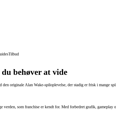
uides
Tilbud
du behøver at vide
 den originale Alan Wake-spiloplevelse, der stadig er frisk i mange spil
e verden, som franchise er kendt for. Med forbedret grafik, gameplay og