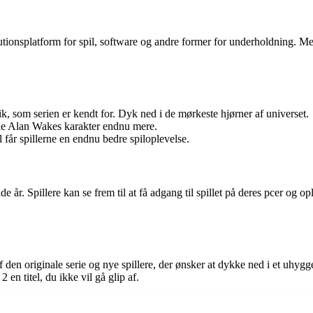
tionsplatform for spil, software og andre former for underholdning. Med
, som serien er kendt for. Dyk ned i de mørkeste hjørner af universet.
ske Alan Wakes karakter endnu mere.
år spillerne en endnu bedre spiloplevelse.
år. Spillere kan se frem til at få adgang til spillet på deres pcer og o
af den originale serie og nye spillere, der ønsker at dykke ned i et uhy
 en titel, du ikke vil gå glip af.