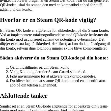
hvilket involverer brugen af en Steam QR-kode. Når du har genereret
QR-koden, skal du scanne den med en kompatibel enhed for at få
adgang til din konto.
Hvorfor er en Steam QR-kode vigtig?
En Steam QR-kode er afgørende for sikkerheden på din Steam-konto.
Ved at implementere tofaktorgodkendelse med QR-kode beskytter du
din konto mod uautoriseret adgang og potentielle cyberangreb. Det
tilføjer et ekstra lag af sikkerhed, der sikrer, at kun du kan få adgang til
din konto, selvom dine loginoplysninger skulle blive kompromitteret.
Sådan aktiverer du en Steam QR-kode på din konto:
Gå til indstillinger på din Steam-konto.
Vælg Konto og derefter Steam Guard-sikkerhed.
Følg anvisningerne for at aktivere tofaktorgodkendelse.
Du bliver bedt om at scanne QR-koden med en autentificator-
app på din telefon eller enhed.
Afsluttende tanker
Samlet set er en Steam QR-kode afgørende for at beskytte din Steam-
konto mod potentiel svigagtig adgang. Ved at aktivere