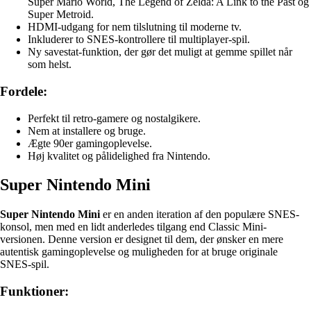
Super Mario World, The Legend of Zelda: A Link to the Past og
Super Metroid.
HDMI-udgang for nem tilslutning til moderne tv.
Inkluderer to SNES-kontrollere til multiplayer-spil.
Ny savestat-funktion, der gør det muligt at gemme spillet når
som helst.
Fordele:
Perfekt til retro-gamere og nostalgikere.
Nem at installere og bruge.
Ægte 90er gamingoplevelse.
Høj kvalitet og pålidelighed fra Nintendo.
Super Nintendo Mini
Super Nintendo Mini
er en anden iteration af den populære SNES-
konsol, men med en lidt anderledes tilgang end Classic Mini-
versionen. Denne version er designet til dem, der ønsker en mere
autentisk gamingoplevelse og muligheden for at bruge originale
SNES-spil.
Funktioner: