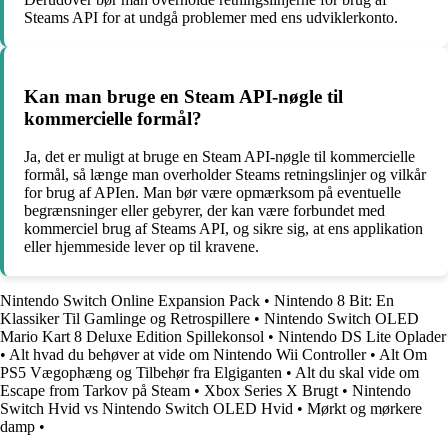
Steams API for at undgå problemer med ens udviklerkonto.
Kan man bruge en Steam API-nøgle til
kommercielle formål?
Ja, det er muligt at bruge en Steam API-nøgle til kommercielle
formål, så længe man overholder Steams retningslinjer og vilkår
for brug af APIen. Man bør være opmærksom på eventuelle
begrænsninger eller gebyrer, der kan være forbundet med
kommerciel brug af Steams API, og sikre sig, at ens applikation
eller hjemmeside lever op til kravene.
Nintendo Switch Online Expansion Pack
•
Nintendo 8 Bit: En
Klassiker Til Gamlinge og Retrospillere
•
Nintendo Switch OLED
Mario Kart 8 Deluxe Edition Spillekonsol
•
Nintendo DS Lite Oplader
•
Alt hvad du behøver at vide om Nintendo Wii Controller
•
Alt Om
PS5 Vægophæng og Tilbehør fra Elgiganten
•
Alt du skal vide om
Escape from Tarkov på Steam
•
Xbox Series X Brugt
•
Nintendo
Switch Hvid vs Nintendo Switch OLED Hvid
•
Mørkt og mørkere
damp
•