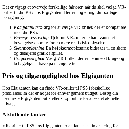
Det er vigtigt at overveje forskellige faktorer, når du skal vælge VR-
briller til din PS5 hos Elgiganten. Her er nogle ting, du bør tage i
betragtning:
Kompatibilitet:
Sørg for at vælge VR-briller, der er kompatible
med din PS5.
Bevægelsessporing:
Tjek om VR-brillerne har avanceret
bevægelsessporing for en mere realistisk oplevelse.
Skærmopløsning:
En høj skærmopløsning bidrager til en skarp
og detaljeret grafik i spillet.
Brugervenlighed:
Vælg VR-briller, der er nemme at bruge og
behagelige at have på i længere tid.
Pris og tilgængelighed hos Elgiganten
Hos Elgiganten kan du finde VR-briller til PS5 i forskellige
prisklasser, så der er noget for enhver gamers budget. Besøg din
nærmeste Elgiganten butik eller shop online for at se det aktuelle
udvalg.
Afsluttende tanker
VR-briller til PS5 hos Elgiganten er en fantastisk investering for