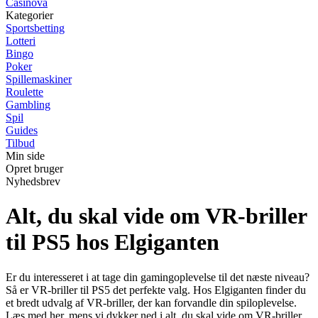
Casinova
Kategorier
Sportsbetting
Lotteri
Bingo
Poker
Spillemaskiner
Roulette
Gambling
Spil
Guides
Tilbud
Min side
Opret bruger
Nyhedsbrev
Alt, du skal vide om VR-briller
til PS5 hos Elgiganten
Er du interesseret i at tage din gamingoplevelse til det næste niveau?
Så er VR-briller til PS5 det perfekte valg. Hos Elgiganten finder du
et bredt udvalg af VR-briller, der kan forvandle din spiloplevelse.
Læs med her, mens vi dykker ned i alt, du skal vide om VR-briller