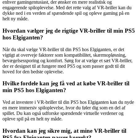
enhver gamingentusiast, der ønsker en mere realistisk og
engagerende spiloplevelse. Med det rette valg af VR-briller kan du
dykke ned i en verden af spændende spil og opleve gaming på en
helt ny måde.
Hvordan vælger jeg de rigtige VR-briller til min PS5
hos Elgiganten?
Når du skal vælge VR-briller til din PS5 hos Elgiganten, er det
vigtigt at overveje faktorer som kompatibilitet, skærmopløsning,
bevægelsessporing og komfort. Sørg for at vælge et sæt VR-briller,
der er designet til at fungere med PS5 og som passer godt til dit
hoved for den bedste oplevelse.
Hvilke fordele kan jeg få ved at købe VR-briller til
min PS5 hos Elgiganten?
Ved at investere i VR-briller til din PS5 hos Elgiganten kan du nyde
en mere immersiv spiloplevelse, hvor du føler dig som en del af
spillet. Du kan også udforske spændende virtuelle verdener og
opleve spil på en helt ny måde.
Hvordan kan jeg sikre mig, at mine VR-briller til
PS5 fra Elgiganten passer korrekt?