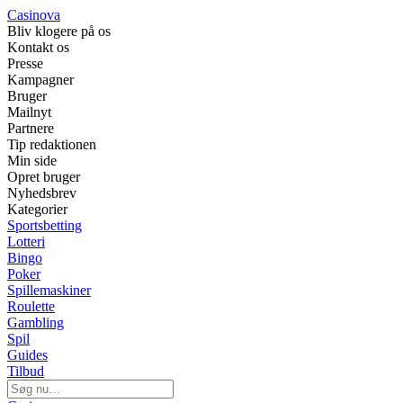
Casinova
Bliv klogere på os
Kontakt os
Presse
Kampagner
Bruger
Mailnyt
Partnere
Tip redaktionen
Min side
Opret bruger
Nyhedsbrev
Kategorier
Sportsbetting
Lotteri
Bingo
Poker
Spillemaskiner
Roulette
Gambling
Spil
Guides
Tilbud