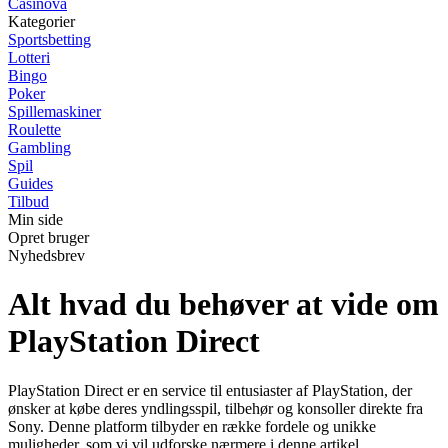
Casinova
Kategorier
Sportsbetting
Lotteri
Bingo
Poker
Spillemaskiner
Roulette
Gambling
Spil
Guides
Tilbud
Min side
Opret bruger
Nyhedsbrev
Alt hvad du behøver at vide om
PlayStation Direct
PlayStation Direct er en service til entusiaster af PlayStation, der
ønsker at købe deres yndlingsspil, tilbehør og konsoller direkte fra
Sony. Denne platform tilbyder en række fordele og unikke
muligheder, som vi vil udforske nærmere i denne artikel.