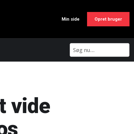
Min side
Opret bruger
t vide
os