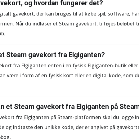
vekort, og hvordan fungerer det?
italt gavekort, der kan bruges til at købe spil, software, h
men. Når du indløser et Steam gavekort, tilføjes beløbet t
øb.
t Steam gavekort fra Elgiganten?
ort fra Elgiganten enten i en fysisk Elgiganten-butik eller
 være i form af en fysisk kort eller en digital kode, som 
n et Steam gavekort fra Elgiganten på Stea
avekort fra Elgiganten på Steam-platformen skal du logge i
ode og indtaste den unikke kode, der er angivet på gavekortet
ebog.