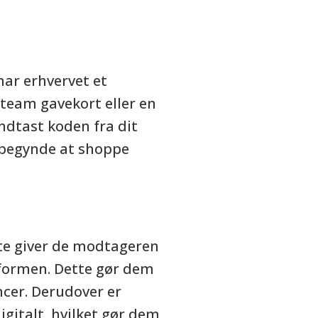
har erhvervet et
Steam gavekort eller en
dtast koden fra dit
n begynde at shoppe
ste giver de modtageren
tformen. Dette gør dem
ncer. Derudover er
gitalt, hvilket gør dem