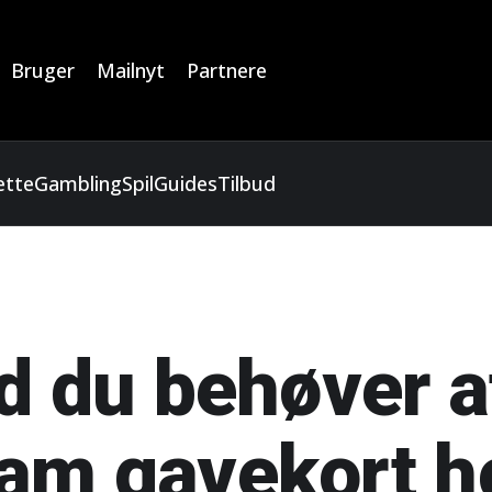
Bruger
Mailnyt
Partnere
ette
Gambling
Spil
Guides
Tilbud
d du behøver a
am gavekort h