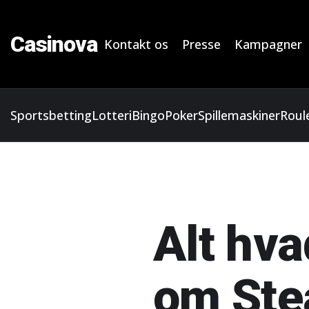
Casinova
Kontakt os
Presse
Kampagner
Sportsbetting
Lotteri
Bingo
Poker
Spillemaskiner
Roul
Alt hva
om Ste