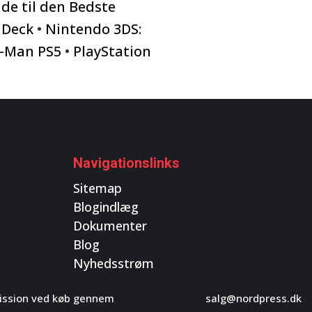
de til den Bedste
 Deck
•
Nintendo 3DS:
r-Man PS5
•
PlayStation
Navigationslinks
Sitemap
Blogindlæg
Dokumenter
Blog
Nyhedsstrøm
mmission ved køb gennem
salg@nordpress.dk