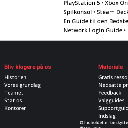
PlayStation 5
•
Xbox On
Spilkonsol
•
Steam Deck
En Guide til den Bedste
Network Login Guide
•
Bliv klogere på os
Materiale
Historien
Gratis resso
Vores grundlag
Nedsatte pr
Teamet
Feedback
Støt os
Valgguides
Kontorer
Supportgui
Indslag
© Indholdet er beskytte