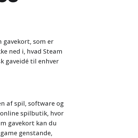
m gavekort, som er
kke ned i, hvad Steam
k gaveidé til enhver
n af spil, software og
nline spilbutik, hvor
eam gavekort kan du
in-game genstande,