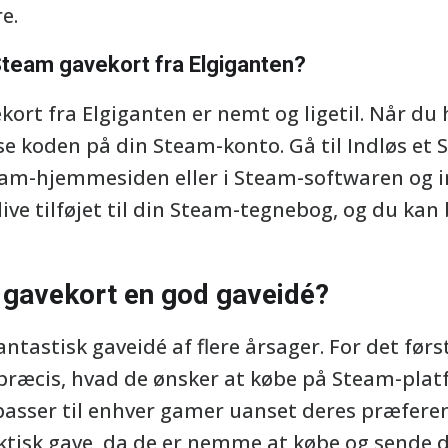
e.
Steam gavekort fra Elgiganten?
ort fra Elgiganten er nemt og ligetil. Når du 
se koden på din Steam-konto. Gå til Indløs et 
am-hjemmesiden eller i Steam-softwaren og in
live tilføjet til din Steam-tegnebog, og du ka
 gavekort en god gaveidé?
ntastisk gaveidé af flere årsager. For det før
præcis, hvad de ønsker at købe på Steam-pla
r passer til enhver gamer uanset deres præfere
tisk gave, da de er nemme at købe og sende di