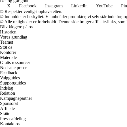
Del og gør godt
X
Facebook
Instagram
LinkedIn
YouTube
Pin
© Respekter venligst ophavsretten.
© Indholdet er beskyttet. Vi anbefaler produkter, vi selv står inde for
© Alle rettigheder er forbeholdt. Denne side bruger affiliate-links, som
Bliv klogere på os
Historien
Vores grundlag
Teamet
Støt os
Kontorer
Materiale
Gratis ressourcer
Nedsatte priser
Feedback
Valgguides
Supportguides
Indslag
Relation
Kampagnepartner
Sponsorat
Affiliate
Støtte
Presseafdeling
Kontakt os