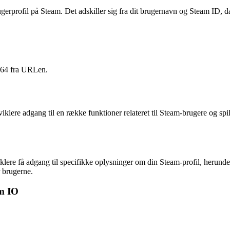
erprofil på Steam. Det adskiller sig fra dit brugernavn og Steam ID, da 
D 64 fra URLen.
lere adgang til en række funktioner relateret til Steam-brugere og spil
re få adgang til specifikke oplysninger om din Steam-profil, herunder 
 brugerne.
m IO