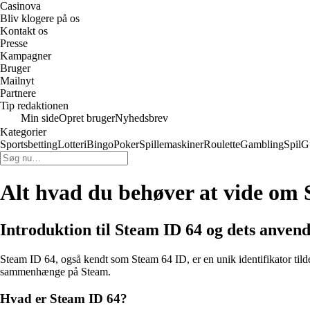
Casinova
Bliv klogere på os
Kontakt os
Presse
Kampagner
Bruger
Mailnyt
Partnere
Tip redaktionen
Min side
Opret bruger
Nyhedsbrev
Kategorier
Sportsbetting
Lotteri
Bingo
Poker
Spillemaskiner
Roulette
Gambling
Spil
G
Alt hvad du behøver at vide om
Introduktion til Steam ID 64 og dets anvend
Steam ID 64, også kendt som Steam 64 ID, er en unik identifikator tildelt 
sammenhænge på Steam.
Hvad er Steam ID 64?