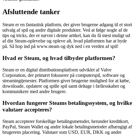
Afsluttende tanker
Steam er en fantastisk platform, der giver brugerne adgang til et stort
udvalg af spil og andre digitale produkter. Ved at følge nogle af de
tips og tricks, der er nævnt i denne artikel, kan du få mest muligt ud
af din Steam-oplevelse og opleve alt, hvad platformen har at byde
på. Så hop ind på www.steam og dyk ned i en verden af spil!
Hvad er Steam, og hvad tilbyder platformen?
Steam er en digital distributionsplatform udviklet af Valve
Corporation, der primært fokuserer på computerspil, software og
streamingtjenester. Platformen giver brugerne mulighed for at købe,
downloade, opdatere og spille spil samt deltage i fællesskaber og
kommunikere med andre brugere.
Hvordan fungerer Steams betalingssystem, og hvilke
valutaer accepteres?
Steam accepterer forskellige betalingsmetoder, herunder kreditkort,
PayPal, Steam Wallet og andre lokale betalingsmetoder afhængigt af
brugerens placering. Valutaer som USD, EUR, DKK og andre