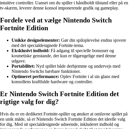
intuitive controller. Uanset om du spiller i håndholdt tilstand eller på en
tv-skærm, leverer denne konsol imponerende grafik og gameplay.
Fordele ved at vælge Nintendo Switch
Fortnite Edition
Unikke designelementer:
Gør din spiloplevelse endnu sjovere
med det specialdesignede Fortnite-tema.
Eksklusivt indhold:
Få adgang til specielle bonusser og
kosmetiske genstande, der kun er tilgængelige med denne
udgave.
Portabilitet:
Nyd spillet både derhjemme og undervejs med
Nintendo Switchs bærbare funktioner.
Optimeret performance:
Oplev Fortnite i al sin glans med
konsollens kraftfulde hardware og controller.
Er Nintendo Switch Fortnite Edition det
rigtige valg for dig?
Hvis du er en dedikeret Fortnite-spiller og ønsker at omfavne spillet på
en unik måde, så er Nintendo Switch Fortnite Edition det ideelle valg
for dig. Med sit specialdesignede udseende, inkluderet indhold og