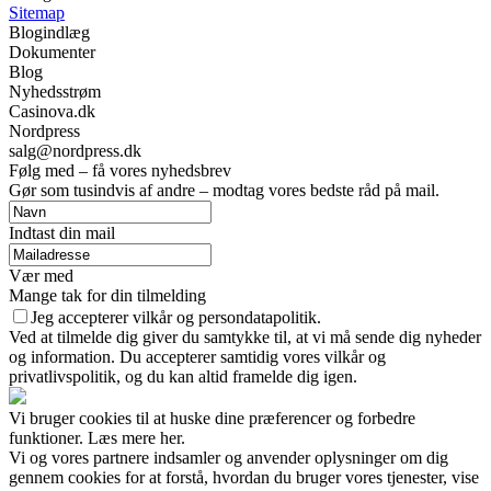
Sitemap
Blogindlæg
Dokumenter
Blog
Nyhedsstrøm
Casinova.dk
Nordpress
salg@nordpress.dk
Følg med – få vores nyhedsbrev
Gør som tusindvis af andre – modtag vores bedste råd på mail.
Indtast din mail
Vær med
Mange tak for din tilmelding
Jeg accepterer vilkår og persondatapolitik.
Ved at tilmelde dig giver du samtykke til, at vi må sende dig nyheder
og information. Du accepterer samtidig vores vilkår og
privatlivspolitik, og du kan altid framelde dig igen.
Vi bruger cookies til at huske dine præferencer og forbedre
funktioner. Læs mere her.
Vi og vores partnere indsamler og anvender oplysninger om dig
gennem cookies for at forstå, hvordan du bruger vores tjenester, vise