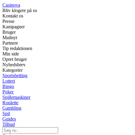
Casinova
Bliv klogere på os
Kontakt os
Presse
Kampagner
Bruger
Mailnyt
Partnere
Tip redaktionen
Min side
Opret bruger
Nyhedsbrev
Kategorier
Sportsbetting
Lotteri
Bingo
Poker
Spillemaskiner
Roulette
Gambling
Spil
Guides
Tilbud