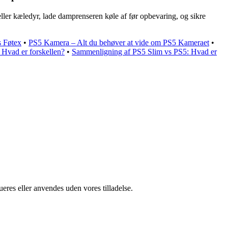
ler kæledyr, lade damprenseren køle af før opbevaring, og sikre
s Føtex
•
PS5 Kamera – Alt du behøver at vide om PS5 Kameraet
•
Hvad er forskellen?
•
Sammenligning af PS5 Slim vs PS5: Hvad er
ueres eller anvendes uden vores tilladelse.