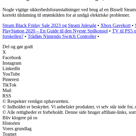
Nogle vigtige sikkerhedsforanstaltninger ved brug af en Bissell Stea
korrekt tilslutning til strømkilden for at undgå elektriske problemer.
Steam Black Friday Sale 2023 og Steam Julesalg
•
Xbox Gavekort
•
PlayStation 2020 – En Guide til den Nyeste Spilkonsol
•
TV til PS5 
forskellen?
•
Trådløs Nintendo Switch Controller
•
Del og gør godt
X
Facebook
Instagram
LinkedIn
YouTube
Pinterest
TikTok
Mail
RSS
© Respekter venligst ophavsretten.
© Indholdet er beskyttet. Vi anbefaler produkter, vi selv står inde fo
© Alle rettigheder er forbeholdt. Denne side bruger affiliate-links, so
Bliv klogere på os
Historien
Vores grundlag
Teamet