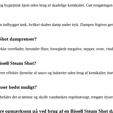
g hygiejnisk hjem uden brug af skadelige kemikalier. Gør rengøringen 
?
 indbygget tank, hvilket skaber damp under tryk. Dampen frigives genn
 Shot damprenser?
kke overflader, herunder fliser, forseglede trægulve, tæpper, ovne, vind
ssell Steam Shot?
r effektiv fjernelse af snavs og bakterier uden brug af kemikalier, hu
ser bedst muligt?
befales det at tømme og skylle vandtanken regelmæssigt, rengøre dyserne
ære opmærksom på ved brug af en Bissell Steam Shot 