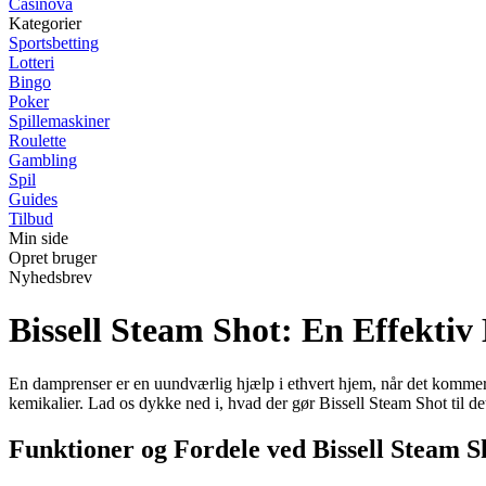
Casinova
Kategorier
Sportsbetting
Lotteri
Bingo
Poker
Spillemaskiner
Roulette
Gambling
Spil
Guides
Tilbud
Min side
Opret bruger
Nyhedsbrev
Bissell Steam Shot: En Effekti
En damprenser er en uundværlig hjælp i ethvert hjem, når det kommer 
kemikalier. Lad os dykke ned i, hvad der gør Bissell Steam Shot til det
Funktioner og Fordele ved Bissell Steam S