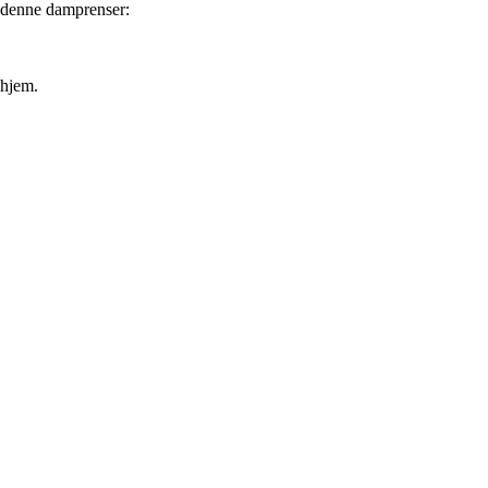
d denne damprenser:
 hjem.