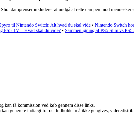
m Shot damprenser inkluderer at undgå at rette dampen mod mennesker el
Spyro til Nintendo Switch: Alt hvad du skal vide
•
Nintendo Switch ho
og PS5 TV – Hvad skal du vide?
•
Sammenligning af PS5 Slim vs PS5: 
r, og kan få kommission ved køb gennem disse links.
m kan generere indtægt for os. Indholdet må ikke gengives, videredistrib