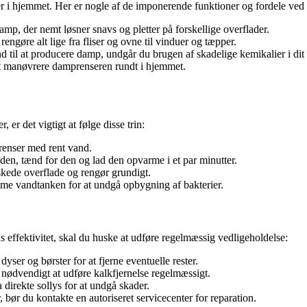
ver i hjemmet. Her er nogle af de imponerende funktioner og fordele ve
amp, der nemt løsner snavs og pletter på forskellige overflader.
engøre alt lige fra fliser og ovne til vinduer og tæpper.
 til at producere damp, undgår du brugen af skadelige kemikalier i dit
at manøvrere damprenseren rundt i hjemmet.
er det vigtigt at følge disse trin:
renser med rent vand.
ilden, tænd for den og lad den opvarme i et par minutter.
kede overflade og rengør grundigt.
me vandtanken for at undgå opbygning af bakterier.
 effektivitet, skal du huske at udføre regelmæssig vedligeholdelse:
yser og børster for at fjerne eventuelle rester.
 nødvendigt at udføre kalkfjernelse regelmæssigt.
 direkte sollys for at undgå skader.
ør du kontakte en autoriseret servicecenter for reparation.