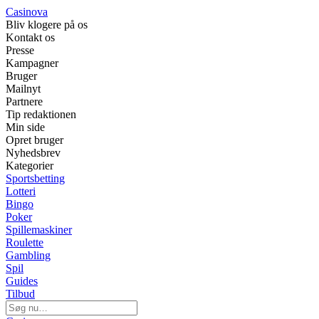
Casinova
Bliv klogere på os
Kontakt os
Presse
Kampagner
Bruger
Mailnyt
Partnere
Tip redaktionen
Min side
Opret bruger
Nyhedsbrev
Kategorier
Sportsbetting
Lotteri
Bingo
Poker
Spillemaskiner
Roulette
Gambling
Spil
Guides
Tilbud