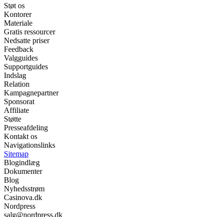
Støt os
Kontorer
Materiale
Gratis ressourcer
Nedsatte priser
Feedback
Valgguides
Supportguides
Indslag
Relation
Kampagnepartner
Sponsorat
Affiliate
Støtte
Presseafdeling
Kontakt os
Navigationslinks
Sitemap
Blogindlæg
Dokumenter
Blog
Nyhedsstrøm
Casinova.dk
Nordpress
salg@nordpress.dk