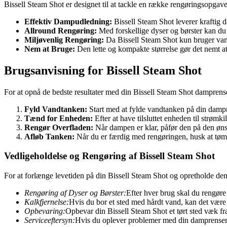
Bissell Steam Shot er designet til at tackle en række rengøringsopga
Effektiv Dampudledning:
Bissell Steam Shot leverer kraftig d
Allround Rengøring:
Med forskellige dyser og børster kan du r
Miljøvenlig Rengøring:
Da Bissell Steam Shot kun bruger vand
Nem at Bruge:
Den lette og kompakte størrelse gør det nemt 
Brugsanvisning for Bissell Steam Shot
For at opnå de bedste resultater med din Bissell Steam Shot damprenser, 
Fyld Vandtanken:
Start med at fylde vandtanken på din damp
Tænd for Enheden:
Efter at have tilsluttet enheden til strømk
Rengør Overfladen:
Når dampen er klar, påfør den på den øns
Afløb Tanken:
Når du er færdig med rengøringen, husk at tøm
Vedligeholdelse og Rengøring af Bissell Steam Shot
For at forlænge levetiden på din Bissell Steam Shot og opretholde dens
Rengøring af Dyser og Børster:
Efter hver brug skal du rengøre d
Kalkfjernelse:
Hvis du bor et sted med hårdt vand, kan det være
Opbevaring:
Opbevar din Bissell Steam Shot et tørt sted væk fra
Serviceeftersyn:
Hvis du oplever problemer med din damprenser, b