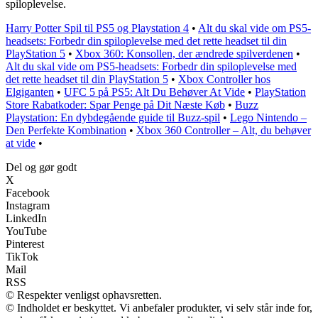
spiloplevelse.
Harry Potter Spil til PS5 og Playstation 4
•
Alt du skal vide om PS5-
headsets: Forbedr din spiloplevelse med det rette headset til din
PlayStation 5
•
Xbox 360: Konsollen, der ændrede spilverdenen
•
Alt du skal vide om PS5-headsets: Forbedr din spiloplevelse med
det rette headset til din PlayStation 5
•
Xbox Controller hos
Elgiganten
•
UFC 5 på PS5: Alt Du Behøver At Vide
•
PlayStation
Store Rabatkoder: Spar Penge på Dit Næste Køb
•
Buzz
Playstation: En dybdegående guide til Buzz-spil
•
Lego Nintendo –
Den Perfekte Kombination
•
Xbox 360 Controller – Alt, du behøver
at vide
•
Del og gør godt
X
Facebook
Instagram
LinkedIn
YouTube
Pinterest
TikTok
Mail
RSS
© Respekter venligst ophavsretten.
© Indholdet er beskyttet. Vi anbefaler produkter, vi selv står inde for,