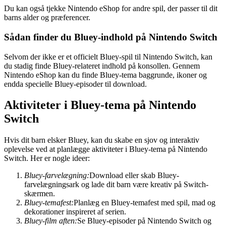
Du kan også tjekke Nintendo eShop for andre spil, der passer til dit
barns alder og præferencer.
Sådan finder du Bluey-indhold på Nintendo Switch
Selvom der ikke er et officielt Bluey-spil til Nintendo Switch, kan
du stadig finde Bluey-relateret indhold på konsollen. Gennem
Nintendo eShop kan du finde Bluey-tema baggrunde, ikoner og
endda specielle Bluey-episoder til download.
Aktiviteter i Bluey-tema på Nintendo
Switch
Hvis dit barn elsker Bluey, kan du skabe en sjov og interaktiv
oplevelse ved at planlægge aktiviteter i Bluey-tema på Nintendo
Switch. Her er nogle ideer:
Bluey-farvelægning:
Download eller skab Bluey-
farvelægningsark og lade dit barn være kreativ på Switch-
skærmen.
Bluey-temafest:
Planlæg en Bluey-temafest med spil, mad og
dekorationer inspireret af serien.
Bluey-film aften:
Se Bluey-episoder på Nintendo Switch og