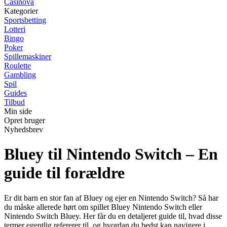
Casinova
Kategorier
Sportsbetting
Lotteri
Bingo
Poker
Spillemaskiner
Roulette
Gambling
Spil
Guides
Tilbud
Min side
Opret bruger
Nyhedsbrev
Bluey til Nintendo Switch – En
guide til forældre
Er dit barn en stor fan af Bluey og ejer en Nintendo Switch? Så har
du måske allerede hørt om spillet Bluey Nintendo Switch eller
Nintendo Switch Bluey. Her får du en detaljeret guide til, hvad disse
termer egentlig refererer til, og hvordan du bedst kan navigere i