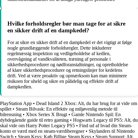
Hvilke forholdsregler bør man tage for at sikre
en sikker drift af en dampkedel?
For at sikre en sikker drift af en dampkedel er det vigtigt at følge
nogle grundlæggende forholdsregler. Dette inkluderer
regelmæssig inspektion og vedligeholdelse af kedlen,
overvågning af vandkvaliteten, træning af personale i
sikkerhedsprocedurer og nødforanstaltninger, og opretholdelse
af klare sikkerhedsprocedurer og retningslinjer for kedelens
drift. Ved at være proaktiv og opmærksom kan man minimere
risikoen for uheld og sikre en pålidelig og effektiv drift af
dampkedlen.
PlayStation App
•
Dead Island 2 Xbox: Alt, du har brug for at vide om
spillet
•
Steam Bilvask: En effektiv og miljøvenlig metode til
bilrensning
•
Xbox Series X Brugt
•
Gamle Nintendo Spil: En
dybdegående guide til retro gaming
•
Hogwarts Legacy til PS5: Alt, du
skal vide om Harry Potter Legacy PS5
•
Find ud af hvad din Steam-
konto er værd med en steam-værdiberegner
•
Skylanders til Nintendo
Switch
•
Steam Keys: Køb Billige Steam Keys
•
Steam Support: Alt,