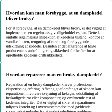
Hvordan kan man forebygge, at en dampkedel
bliver broky?
For at forebygge, at en dampkedel bliver broky, er det vigtigt at
implementere en regelmæssig vedligeholdelsesplan. Dette kan
omfatte regelmæssig inspektion af kedelens tilstand, kontrol af
vandkvaliteten, rengøring af rørene og forebyggende
udskiftning af sliddele. Desuden er det afgørende at følge
producentens anbefalinger og sikkerhedsforskrifter for at
opretholde kedelens driftssikkerhed.
Hvordan reparerer man en broky dampkedel?
Reparation af en broky dampkedel kræver professionel
ekspertise og erfaring. Afhængigt af omfanget af skaden kan
reparationen involvere svejsning af lækager, udskiftning af
beskadigede rør eller komponenter, og omfattende test af
kedelens integritet. Det er vigtigt at sikre, at reparationen
udføres korrekt og i overensstemmelse med gældende
sikkerhedsstandarder for at undgå yderligere problemer.