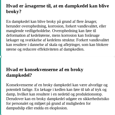
Hvad er årsagerne til, at en dampkedel kan blive
broky?
En dampkedel kan blive broky på grund af flere årsager,
herunder overophedning, korrosion, forkert vandkvalitet, eller
manglende vedligeholdelse. Overophedning kan føre til
deformation af kedelrørene, mens korrosion kan forårsage
lækager og svækkelse af kedelens struktur. Forkert vandkvalitet
kan resultere i dannelse af skala og aflejringer, som kan blokere
rørene og reducere effektiviteten af dampkedlen.
Hvad er konsekvenserne af en broky
dampkedel?
Konsekvenserne af en broky dampkedel kan være alvorlige og
potentielt farlige. En lækage i kedlen kan føre til tab af tryk og
damp, hvilket kan resultere i en nedetid og produktionsstop.
Derudover kan en broky dampkedel udgøre en sikkerhedsrisiko
for personalet og miljøet på grund af muligheden for
dampudslip eller endda en eksplosion.