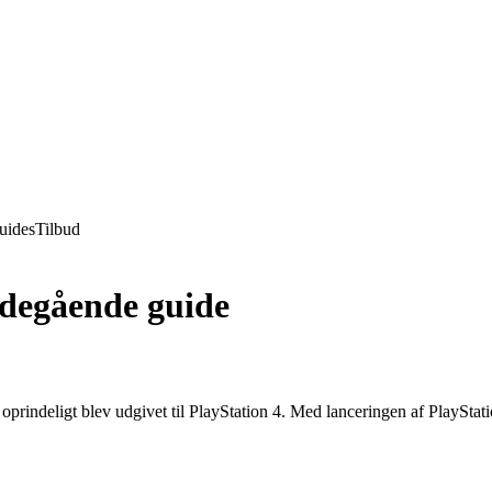
uides
Tilbud
degående guide
oprindeligt blev udgivet til PlayStation 4. Med lanceringen af PlayStat