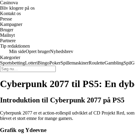
Casinova
Bliv klogere på os
Kontakt os
Presse
Kampagner
Bruger
Mailnyt
Partnere
Tip redaktionen
Min side
Opret bruger
Nyhedsbrev
Kategorier
Sportsbetting
Lotteri
Bingo
Poker
Spillemaskiner
Roulette
Gambling
Spil
G
Cyberpunk 2077 til PS5: En dyb
Introduktion til Cyberpunk 2077 på PS5
Cyberpunk 2077 er et action-rollespil udviklet af CD Projekt Red, som 
blevet et stort emne for mange gamers.
Grafik og Ydeevne