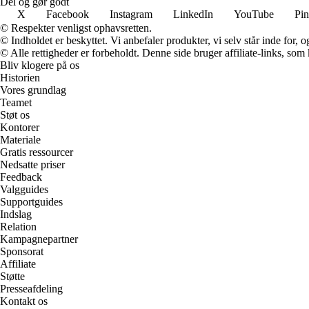
Del og gør godt
X
Facebook
Instagram
LinkedIn
YouTube
Pin
© Respekter venligst ophavsretten.
© Indholdet er beskyttet. Vi anbefaler produkter, vi selv står inde for
© Alle rettigheder er forbeholdt. Denne side bruger affiliate-links, som
Bliv klogere på os
Historien
Vores grundlag
Teamet
Støt os
Kontorer
Materiale
Gratis ressourcer
Nedsatte priser
Feedback
Valgguides
Supportguides
Indslag
Relation
Kampagnepartner
Sponsorat
Affiliate
Støtte
Presseafdeling
Kontakt os