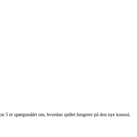
ion 5 er spørgsmålet om, hvordan spillet fungerer på den nye konsol,