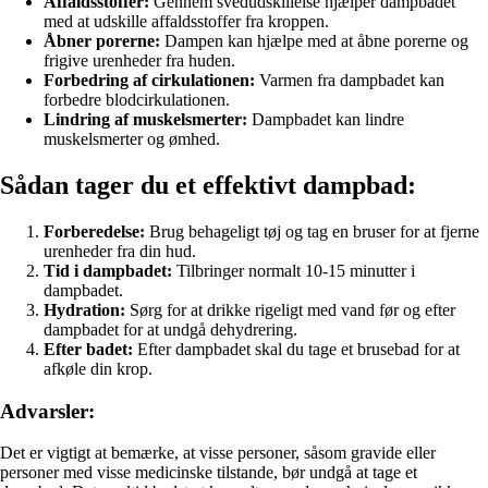
Affaldsstoffer:
Gennem svedudskillelse hjælper dampbadet
med at udskille affaldsstoffer fra kroppen.
Åbner porerne:
Dampen kan hjælpe med at åbne porerne og
frigive urenheder fra huden.
Forbedring af cirkulationen:
Varmen fra dampbadet kan
forbedre blodcirkulationen.
Lindring af muskelsmerter:
Dampbadet kan lindre
muskelsmerter og ømhed.
Sådan tager du et effektivt dampbad:
Forberedelse:
Brug behageligt tøj og tag en bruser for at fjerne
urenheder fra din hud.
Tid i dampbadet:
Tilbringer normalt 10-15 minutter i
dampbadet.
Hydration:
Sørg for at drikke rigeligt med vand før og efter
dampbadet for at undgå dehydrering.
Efter badet:
Efter dampbadet skal du tage et brusebad for at
afkøle din krop.
Advarsler:
Det er vigtigt at bemærke, at visse personer, såsom gravide eller
personer med visse medicinske tilstande, bør undgå at tage et