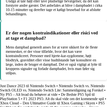
Undgå at tale højt eller lave pludselige bevægelser, da det kan
forstyrre andre gæster. Det anbefales at blive i dampbadet i cirka
10-15 minutter og derefter tage et køligt brusebad for at afslutte
behandlingen.
Er der nogen kontraindikationer eller risici ved
at tage et dampbad?
Mens dampbad generelt anses for at være sikkert for de fleste
mennesker, er der visse tilfælde, hvor det kan være
kontraindiceret. Personer med hjerte-kar-sygdomme, højt
blodtryk, graviditet eller visse hudtilstande bør konsultere en
læge, inden de bruger et dampbad. Det er også vigtigt at lytte til
kroppens signaler og forlade dampbadet, hvis man føler sig
utilpas.
Just Dance 2023 til Nintendo Switch
•
Nintendo Switch vs. Nintendo
Switch OLED vs. Nintendo Switch Lite: Sammenligning og Forskel
•
Ny PS5 – Alt hvad du behøver at vide
•
De Bedste PS5 Spil til
PlayStation 5
•
F1 2023 PS5: Alt du skal vide om det kommende spil
•
Xbox Cloud – Den Ultimative Guide til Xbox Gaming i Skyen
•
PS5