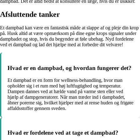
dampbad. Det er altid bedst at konsultere en læge, hvis du er usikker.
Afsluttende tanker
Et dampbad kan være en fantastisk måde at slappe af og pleje din krop
på. Husk altid at være opmærksom på dine egne krops signaler under
dampbadet og stop, hvis du begynder at føle ubehag. Nyd fordelene
ved et dampbad og lad det hjælpe med at forbedre dit velvære!
Hvad er en dampbad, og hvordan fungerer det?
Et dampbad er en form for wellness-behandling, hvor man
opholder sig i et rum med høj luftfugtighed og temperatur.
Dampen dannes ved at hælde vand på varme sten eller ved
hjælp af dampgeneratorer. Når man træder ind i dampbadet,
åbner porerne sig, hvilket hjælper med at rense huden og frigøre
affaldsstoffer gennem sveden.
Hvad er fordelene ved at tage et dampbad?