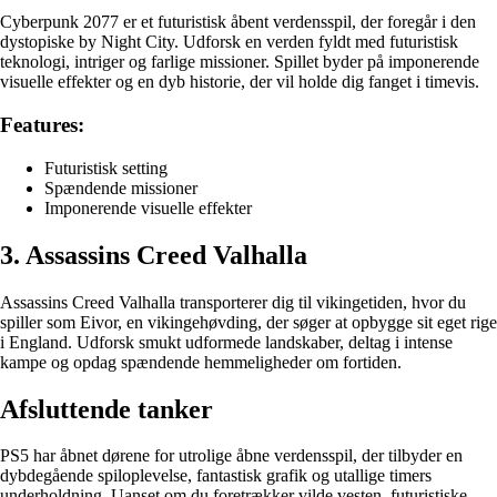
Cyberpunk 2077 er et futuristisk åbent verdensspil, der foregår i den
dystopiske by Night City. Udforsk en verden fyldt med futuristisk
teknologi, intriger og farlige missioner. Spillet byder på imponerende
visuelle effekter og en dyb historie, der vil holde dig fanget i timevis.
Features:
Futuristisk setting
Spændende missioner
Imponerende visuelle effekter
3. Assassins Creed Valhalla
Assassins Creed Valhalla transporterer dig til vikingetiden, hvor du
spiller som Eivor, en vikingehøvding, der søger at opbygge sit eget rige
i England. Udforsk smukt udformede landskaber, deltag i intense
kampe og opdag spændende hemmeligheder om fortiden.
Afsluttende tanker
PS5 har åbnet dørene for utrolige åbne verdensspil, der tilbyder en
dybdegående spiloplevelse, fantastisk grafik og utallige timers
underholdning. Uanset om du foretrækker vilde vesten, futuristiske