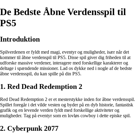
De Bedste Åbne Verdensspil til
PS5
Introduktion
Spilverdenen er fyldt med magi, eventyr og muligheder, især når det
kommer til åbne verdenspil til PS5. Disse spil giver dig friheden til at
udforske massive verdener, interagere med forskellige karakterer og
deltage i spændende missioner. Lad os dykke ned i nogle af de bedste
åbne verdensspil, du kan spille på din PS5.
1. Red Dead Redemption 2
Red Dead Redemption 2 er et mesterstykke inden for åbne verdensspil.
Spillet foregår i det vilde vesten og byder på en dyb historie, fantastisk
grafik og en levende verden fyldt med forskellige aktiviteter og
muligheder. Tag på eventyr som en lovløs cowboy i dette episke spil.
2. Cyberpunk 2077