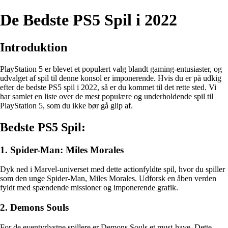
De Bedste PS5 Spil i 2022
Introduktion
PlayStation 5 er blevet et populært valg blandt gaming-entusiaster, og
udvalget af spil til denne konsol er imponerende. Hvis du er på udkig
efter de bedste PS5 spil i 2022, så er du kommet til det rette sted. Vi
har samlet en liste over de mest populære og underholdende spil til
PlayStation 5, som du ikke bør gå glip af.
Bedste PS5 Spil:
1. Spider-Man: Miles Morales
Dyk ned i Marvel-universet med dette actionfyldte spil, hvor du spiller
som den unge Spider-Man, Miles Morales. Udforsk en åben verden
fyldt med spændende missioner og imponerende grafik.
2. Demons Souls
For de eventyrlystne spillere er Demons Souls et must-have. Dette