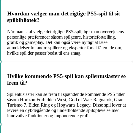
Hvordan vælger man det rigtige PS5-spil til sit
spilbibliotek?
Når man skal vælge det rigtige PS5-spil, bør man overveje ens
personlige præferencer såsom spilgenre, historiefortælling,
grafik og gameplay. Det kan også være nyttigt at læse
anmeldelser fra andre spillere og eksperter for at få en idé om,
hvilke spil der passer bedst til ens smag.
Hvilke kommende PS5-spil kan spilentusiaster se
frem til?
Spilentusiaster kan se frem til spændende kommende PS5-titler
såsom Horizon Forbidden West, God of War: Ragnarok, Gran
Turismo 7, Elden Ring og Hogwarts Legacy. Disse spil lover at
levere en dybdegående og underholdende spiloplevelse med
innovative funktioner og imponerende grafik.