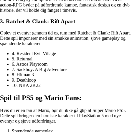
action-RPG byder på udfordrende kampe, fantastisk design og en dyb
historie, der vil holde dig fanget i timevis.
3. Ratchet & Clank: Rift Apart
Oplev et eventyr gennem tid og rum med Ratchet & Clank: Rift Apart.
Dette spil imponerer med sin smukke animation, sjove gameplay og
spændende karakterer.
4. Resident Evil Village
5. Returnal
6. Astros Playroom
7. Sackboy: A Big Adventure
8. Hitman 3
9. Deathloop
10. NBA 2K22
Spil til PS5 og Mario Fans:
Hvis du er en fan af Mario, bør du ikke gå glip af Super Mario PS5.
Dette spil bringer den ikoniske karakter til PlayStation 5 med nye
eventyr og sjove udfordringer.
Spændende gameplay