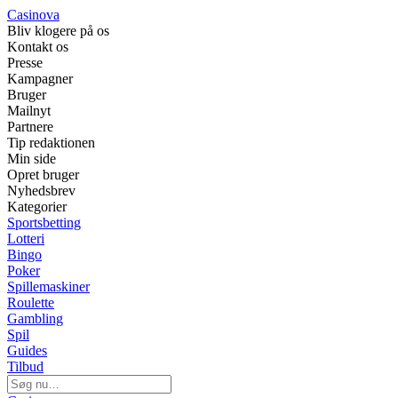
Casinova
Bliv klogere på os
Kontakt os
Presse
Kampagner
Bruger
Mailnyt
Partnere
Tip redaktionen
Min side
Opret bruger
Nyhedsbrev
Kategorier
Sportsbetting
Lotteri
Bingo
Poker
Spillemaskiner
Roulette
Gambling
Spil
Guides
Tilbud