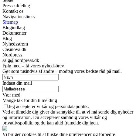
Støtte
Presseafdeling
Kontakt os
Navigationslinks
Sitemap
Blogindlæg
Dokumenter
Blog
Nyhedsstrøm
Casinova.dk
Nordpress
salg@nordpress.dk
Følg med – få vores nyhedsbrev
Gør som tusindvis af andre – modtag vores bedste råd på mail.
Indtast din mail
Vær med
Mange tak for din tilmelding
Jeg accepterer vilkår og persondatapolitik.
Ved at tilmelde dig giver du samtykke til, at vi må sende dig nyheder
og information. Du accepterer samtidig vores vilkår og
privatlivspolitik, og du kan altid framelde dig igen.
Vi bruger cookies til at huske dine præferencer og forbedre