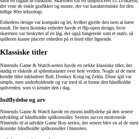
samt en digital ur-funktion. Skærmen var en simplificeret LCD-skærm,
der viste de enkle grafikker og numre, der var karakteristiske for den
tidlige 80er teknologi.
Enhedens design var kompakt og let, hvilket gjorde den nem at bære
rundt. De mest ikoniske enheder havde et flip-open design, hvor
skærmen var beskyttet af en låg, der også fungerede som et stativ, så
spilleren kunne placere enheden på et bord eller lignende.
Klassiske titler
Nintendo Game & Watch-serien havde en række klassiske titler, der
stadig er elskede af spilentusiaster over hele verden. Nogle af de mest
kendte titler inkluderer Ball, Donkey Kong og Zelda. Disse spil var
simple, men underholdende og var med til at forme den håndholdte
spilverden, som vi kender den i dag.
Indflydelse og arv
Nintendo Game & Watch havde en enorm indflydelse på den senere
udvikling af håndholdte spilkonsoller. Seriens succes motiverede
Nintendo til at udvikle Game Boy-serien, der senere blev en af de mest
ikoniske håndholdte spilkonsoller i historien.