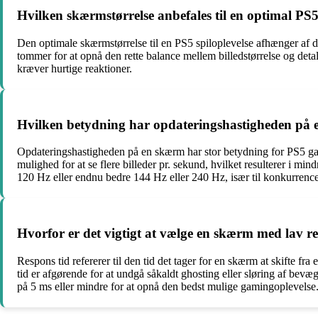
Hvilken skærmstørrelse anbefales til en optimal PS5
Den optimale skærmstørrelse til en PS5 spiloplevelse afhænger af d
tommer for at opnå den rette balance mellem billedstørrelse og det
kræver hurtige reaktioner.
Hvilken betydning har opdateringshastigheden på
Opdateringshastigheden på en skærm har stor betydning for PS5 gami
mulighed for at se flere billeder pr. sekund, hvilket resulterer i
120 Hz eller endnu bedre 144 Hz eller 240 Hz, især til konkurrenc
Hvorfor er det vigtigt at vælge en skærm med lav r
Respons tid refererer til den tid det tager for en skærm at skifte fr
tid er afgørende for at undgå såkaldt ghosting eller sløring af bev
på 5 ms eller mindre for at opnå den bedst mulige gamingoplevelse