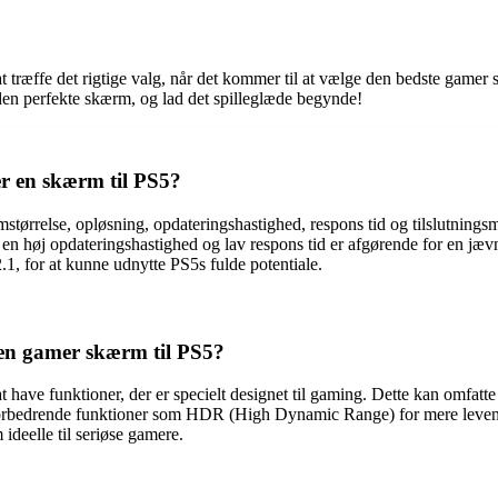
 træffe det rigtige valg, når det kommer til at vælge den bedste gamer s
den perfekte skærm, og lad det spilleglæde begynde!
er en skærm til PS5?
rmstørrelse, opløsning, opdateringshastighed, respons tid og tilslutnin
en høj opdateringshastighed og lav respons tid er afgørende for en jævn
, for at kunne udnytte PS5s fulde potentiale.
 en gamer skærm til PS5?
have funktioner, der er specielt designet til gaming. Dette kan omfatte
orbedrende funktioner som HDR (High Dynamic Range) for mere levende 
ideelle til seriøse gamere.