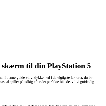
 skærm til din PlayStation 5
. I denne guide vil vi dykke ned i de vigtigste faktorer, du bør
ual spiller på udkig efter det perfekte billede, vil vi guide dig