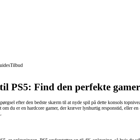
uides
Tilbud
til PS5: Find den perfekte gamer
rgsel efter den bedste skærm til at nyde spil på dette konsols topniveau
om du er en hardcore gamer, der kræver lynhurtig responstid, eller en cas
.