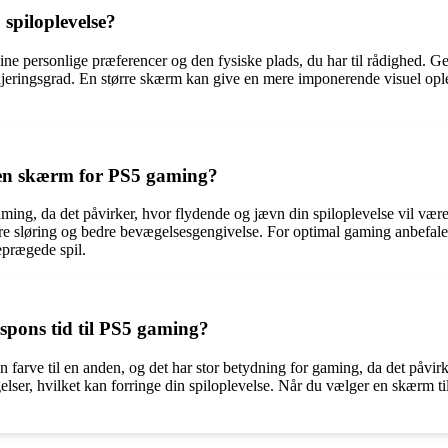
 spiloplevelse?
ine personlige præferencer og den fysiske plads, du har til rådighed. 
aljeringsgrad. En større skærm kan give en mere imponerende visuel opl
 en skærm for PS5 gaming?
ng, da det påvirker, hvor flydende og jævn din spiloplevelse vil være.
 mindre sløring og bedre bevægelsesgengivelse. For optimal gaming anbef
eprægede spil.
espons tid til PS5 gaming?
a en farve til en anden, og det har stor betydning for gaming, da det påv
ægelser, hvilket kan forringe din spiloplevelse. Når du vælger en skærm 
.