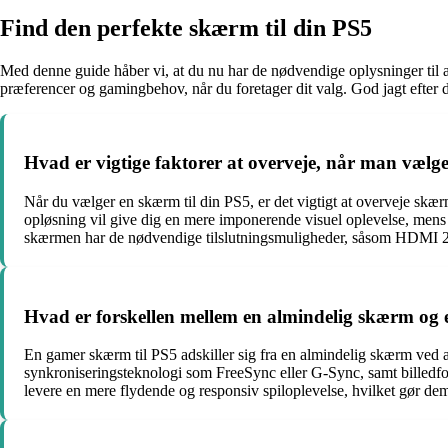
Find den perfekte skærm til din PS5
Med denne guide håber vi, at du nu har de nødvendige oplysninger til at
præferencer og gamingbehov, når du foretager dit valg. God jagt efter 
Hvad er vigtige faktorer at overveje, når man vælg
Når du vælger en skærm til din PS5, er det vigtigt at overveje skæ
opløsning vil give dig en mere imponerende visuel oplevelse, mens 
skærmen har de nødvendige tilslutningsmuligheder, såsom HDMI 2.1
Hvad er forskellen mellem en almindelig skærm og
En gamer skærm til PS5 adskiller sig fra en almindelig skærm ved at 
synkroniseringsteknologi som FreeSync eller G-Sync, samt billedf
levere en mere flydende og responsiv spiloplevelse, hvilket gør dem 