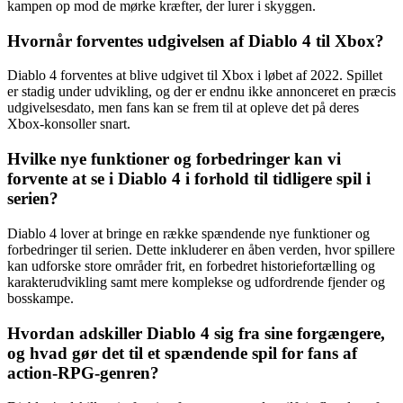
kampen op mod de mørke kræfter, der lurer i skyggen.
Hvornår forventes udgivelsen af Diablo 4 til Xbox?
Diablo 4 forventes at blive udgivet til Xbox i løbet af 2022. Spillet
er stadig under udvikling, og der er endnu ikke annonceret en præcis
udgivelsesdato, men fans kan se frem til at opleve det på deres
Xbox-konsoller snart.
Hvilke nye funktioner og forbedringer kan vi
forvente at se i Diablo 4 i forhold til tidligere spil i
serien?
Diablo 4 lover at bringe en række spændende nye funktioner og
forbedringer til serien. Dette inkluderer en åben verden, hvor spillere
kan udforske store områder frit, en forbedret historiefortælling og
karakterudvikling samt mere komplekse og udfordrende fjender og
bosskampe.
Hvordan adskiller Diablo 4 sig fra sine forgængere,
og hvad gør det til et spændende spil for fans af
action-RPG-genren?