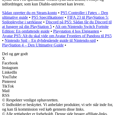
udfordringer, som kun Diablo-universet kan levere.
Sådan opretter du en Steam-konto
•
PS5 Controller i Føtex – Den
ultimative guide
•
PS5 Specifikationer
•
FIFA 23 til PlayStation 5:
Spiloplevelse i særklasse
•
Discord på PS5: Sådan får du Discord til
at fungere på din PlayStation 5
•
Alt om Nintendo Switch Fortnite
Edition: En omfattende guide
•
Playstation 4 hos Elgiganten
•
Avatar PS5: Alt du skal vide om Avatar Frontiers of Pandora til PS5
•
Nintendo Spil – En dybdegående guide til Nintendo-spil
•
PlayStation 4 – Den Ultimative Guide
•
Del og gør godt
X
Facebook
Instagram
LinkedIn
YouTube
Pinterest
TikTok
Mail
RSS
© Respekter venligst ophavsretten.
© Indholdet er beskyttet. Vi anbefaler produkter, vi selv står inde for,
og kan få kommission ved køb gennem disse links.
© Alle rettigheder er forbeholdt. Denne side bruger affiliate-links,