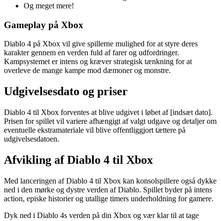
Og meget mere!
Gameplay på Xbox
Diablo 4 på Xbox vil give spillerne mulighed for at styre deres
karakter gennem en verden fuld af farer og udfordringer.
Kampsystemet er intens og kræver strategisk tænkning for at
overleve de mange kampe mod dæmoner og monstre.
Udgivelsesdato og priser
Diablo 4 til Xbox forventes at blive udgivet i løbet af [indsæt dato].
Prisen for spillet vil variere afhængigt af valgt udgave og detaljer om
eventuelle ekstramateriale vil blive offentliggjort tættere på
udgivelsesdatoen.
Afvikling af Diablo 4 til Xbox
Med lanceringen af Diablo 4 til Xbox kan konsolspillere også dykke
ned i den mørke og dystre verden af Diablo. Spillet byder på intens
action, episke historier og utallige timers underholdning for gamere.
Dyk ned i Diablo 4s verden på din Xbox og vær klar til at tage