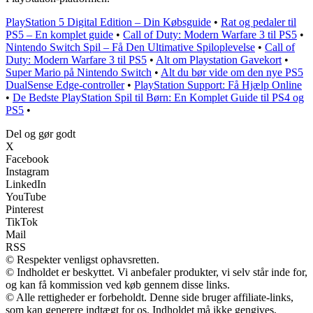
PlayStation 5 Digital Edition – Din Købsguide
•
Rat og pedaler til
PS5 – En komplet guide
•
Call of Duty: Modern Warfare 3 til PS5
•
Nintendo Switch Spil – Få Den Ultimative Spiloplevelse
•
Call of
Duty: Modern Warfare 3 til PS5
•
Alt om Playstation Gavekort
•
Super Mario på Nintendo Switch
•
Alt du bør vide om den nye PS5
DualSense Edge-controller
•
PlayStation Support: Få Hjælp Online
•
De Bedste PlayStation Spil til Børn: En Komplet Guide til PS4 og
PS5
•
Del og gør godt
X
Facebook
Instagram
LinkedIn
YouTube
Pinterest
TikTok
Mail
RSS
© Respekter venligst ophavsretten.
© Indholdet er beskyttet. Vi anbefaler produkter, vi selv står inde for,
og kan få kommission ved køb gennem disse links.
© Alle rettigheder er forbeholdt. Denne side bruger affiliate-links,
som kan generere indtægt for os. Indholdet må ikke gengives,