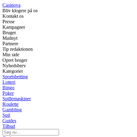
Casinova
Bliv klogere på os
Kontakt os
Presse
Kampagner
Bruger
Mailnyt
Partnere
Tip redaktionen
Min side
Opret bruger
Nyhedsbrev
Kategorier
Sportsbetting
Lotteri
Bingo
Poker
Spillemaskiner
Roulette
Gambling
Spil
Guides
Tilbud