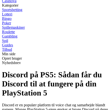
Casinova
Kategorier
Sportsbetting
Lotteri
Bingo
Poker
Spillemaskiner
Roulette
Gambling
Spil
Guides
Tilbud
Min side
Opret bruger
Nyhedsbrev
Discord på PS5: Sådan får du
Discord til at fungere på din
PlayStation 5
Discord er en populær platform til voice chat og samarbejde blandt
gamere. Mange PlayStation 5-ejere ønsker at bruge Discord på deres