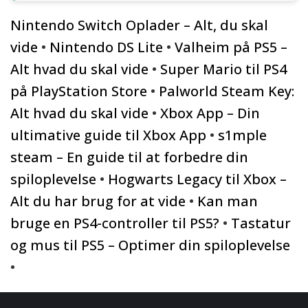
Nintendo Switch Oplader – Alt, du skal
vide
•
Nintendo DS Lite
•
Valheim på PS5 –
Alt hvad du skal vide
•
Super Mario til PS4
på PlayStation Store
•
Palworld Steam Key:
Alt hvad du skal vide
•
Xbox App – Din
ultimative guide til Xbox App
•
s1mple
steam – En guide til at forbedre din
spiloplevelse
•
Hogwarts Legacy til Xbox –
Alt du har brug for at vide
•
Kan man
bruge en PS4-controller til PS5?
•
Tastatur
og mus til PS5 – Optimer din spiloplevelse
•