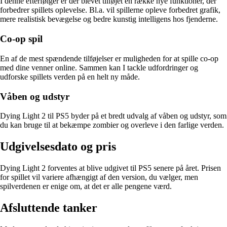
I denne efterfølger er der blevet tilføjet en række nye funktioner, der
forbedrer spillets oplevelse. Bl.a. vil spillerne opleve forbedret grafik,
mere realistisk bevægelse og bedre kunstig intelligens hos fjenderne.
Co-op spil
En af de mest spændende tilføjelser er muligheden for at spille co-op
med dine venner online. Sammen kan I tackle udfordringer og
udforske spillets verden på en helt ny måde.
Våben og udstyr
Dying Light 2 til PS5 byder på et bredt udvalg af våben og udstyr, som
du kan bruge til at bekæmpe zombier og overleve i den farlige verden.
Udgivelsesdato og pris
Dying Light 2 forventes at blive udgivet til PS5 senere på året. Prisen
for spillet vil variere afhængigt af den version, du vælger, men
spilverdenen er enige om, at det er alle pengene værd.
Afsluttende tanker