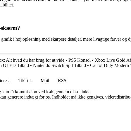
bilitet.
tv-skærm?
rafik i høj opløsning med skarpere detaljer, mere livagtige farver og d
.
x: Alt hvad du har brug for at vide
•
PS5 Konsol
•
Xbox Live Gold A
ch OLED Tilbud
•
Nintendo Switch Spil Tilbud
•
Call of Duty Modern W
terest
TikTok
Mail
RSS
, og kan få kommission ved køb gennem disse links.
 kan generere indtægt for os. Indholdet må ikke gengives, videredistribue