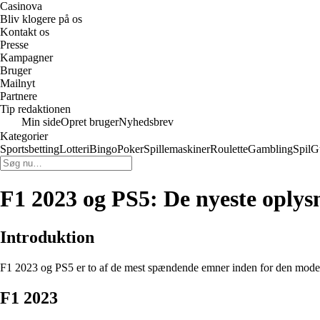
Casinova
Bliv klogere på os
Kontakt os
Presse
Kampagner
Bruger
Mailnyt
Partnere
Tip redaktionen
Min side
Opret bruger
Nyhedsbrev
Kategorier
Sportsbetting
Lotteri
Bingo
Poker
Spillemaskiner
Roulette
Gambling
Spil
G
F1 2023 og PS5: De nyeste oplys
Introduktion
F1 2023 og PS5 er to af de mest spændende emner inden for den moder
F1 2023