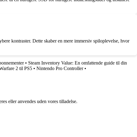
ybere kontraster. Dette skaber en mere immersiv spiloplevelse, hvor
bonnementer
•
Steam Inventory Value: En omfattende guide til din
arfare 2 til PS5
•
Nintendo Pro Controller
•
res eller anvendes uden vores tilladelse.