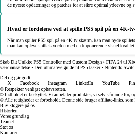
de nyeste opdateringer og patches for at sikre optimal ydeevne og sta
Hvad er fordelene ved at spille PS5 spil på en 4K-
Når man spiller PS5-spil på en 4K-tv-skærm, kan man nyde spillets g
man kan opleve spillets verden med en imponerende visuel kvalitet
Skab Dit Unikke PS5 Controller med Custom Design
•
FIFA 24 til Xbo
værdiansættelse
•
Den ultimative guide til PS5 tasker
•
Nintendo Swit
Del og gør godt
X
Facebook
Instagram
LinkedIn
YouTube
Pin
© Respekter venligst ophavsretten.
© Indholdet er beskyttet. Vi anbefaler produkter, vi selv står inde for
© Alle rettigheder er forbeholdt. Denne side bruger affiliate-links, som
Bliv klogere på os
Historien
Vores grundlag
Teamet
Støt os
Kontorer