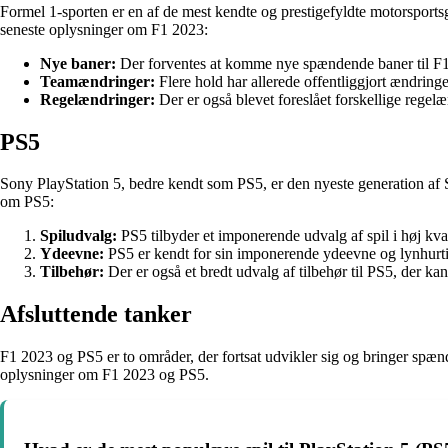
Formel 1-sporten er en af de mest kendte og prestigefyldte motorsports
seneste oplysninger om F1 2023:
Nye baner:
Der forventes at komme nye spændende baner til F1 2
Teamændringer:
Flere hold har allerede offentliggjort ændringe
Regelændringer:
Der er også blevet foreslået forskellige rege
PS5
Sony PlayStation 5, bedre kendt som PS5, er den nyeste generation af S
om PS5:
Spiludvalg:
PS5 tilbyder et imponerende udvalg af spil i høj kval
Ydeevne:
PS5 er kendt for sin imponerende ydeevne og lynhurtige
Tilbehør:
Der er også et bredt udvalg af tilbehør til PS5, der k
Afsluttende tanker
F1 2023 og PS5 er to områder, der fortsat udvikler sig og bringer spænd
oplysninger om F1 2023 og PS5.