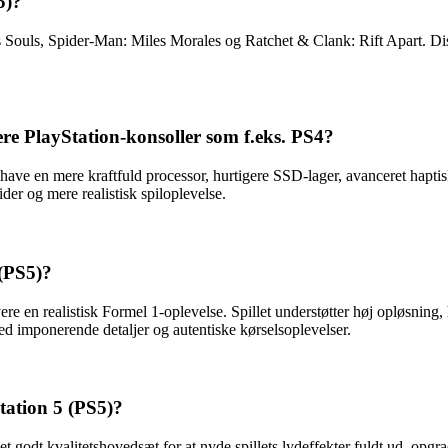
5)?
s Souls, Spider-Man: Miles Morales og Ratchet & Clank: Rift Apart. Di
ere PlayStation-konsoller som f.eks. PS4?
 at have en mere kraftfuld processor, hurtigere SSD-lager, avanceret hap
ider og mere realistisk spiloplevelse.
 (PS5)?
re en realistisk Formel 1-oplevelse. Spillet understøtter høj opløsning, 
ed imponerende detaljer og autentiske kørselsoplevelser.
tation 5 (PS5)?
t godt kvalitetshovedsæt for at nyde spillets lydeffekter fuldt ud, opgra