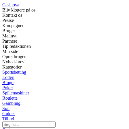
Casinova
Bliv klogere på os
Kontakt os
Presse
Kampagner
Bruger
Mailnyt
Partnere
Tip redaktionen
Min side
Opret bruger
Nyhedsbrev
Kategorier
Sportsbetting
Lotteri
Bingo
Poker
Spillemaskiner
Roulette
Gambling
Spil
Guides
Tilbud