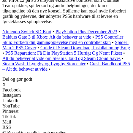
Ja, FIFA 22 på PS5 tilbyder eksklusive bonusser som Ultimate
Team-pakker, spillerkort og andre belønninger, der kun er
tilgængelige på den nye konsol. Spillerne kan også nyde forbedret
grafik og ydeevne, der udnytter PS5s hardware til at levere en
førsteklasses spiloplevelse.
Nintendo Switch SD Kort
•
PlayStation Plus December 2023
•
Baldurs Gate 3 til Xbox: Alt du behøver at vide
•
PS5 Controller
Skin: Forbedr din gamingoplevelse med en controller skin
•
Spider-
Man 2 PS5 Cover
•
Guide til Steam Download, Installation og Brug
•
PS5 Reparation: Få Din PlayStation 5 Hurtigt Og Nemt Fikset
•
Alt du behøver at vide om Steam Cloud og Steam Cloud Saves
•
Steam Wash i Lyngby og Lyngby Storcenter
•
Crash Bandicoot PS5
– Alt du behøver at vide
•
Del og gør godt
X
Facebook
Instagram
LinkedIn
YouTube
Pinterest
TikTok
Mail
RSS
© Respekter venligst ophavsretten.