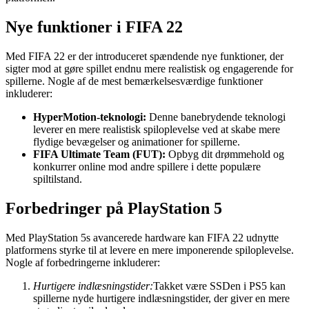
Nye funktioner i FIFA 22
Med FIFA 22 er der introduceret spændende nye funktioner, der
sigter mod at gøre spillet endnu mere realistisk og engagerende for
spillerne. Nogle af de mest bemærkelsesværdige funktioner
inkluderer:
HyperMotion-teknologi:
Denne banebrydende teknologi
leverer en mere realistisk spiloplevelse ved at skabe mere
flydige bevægelser og animationer for spillerne.
FIFA Ultimate Team (FUT):
Opbyg dit drømmehold og
konkurrer online mod andre spillere i dette populære
spiltilstand.
Forbedringer på PlayStation 5
Med PlayStation 5s avancerede hardware kan FIFA 22 udnytte
platformens styrke til at levere en mere imponerende spiloplevelse.
Nogle af forbedringerne inkluderer:
Hurtigere indlæsningstider:
Takket være SSDen i PS5 kan
spillerne nyde hurtigere indlæsningstider, der giver en mere