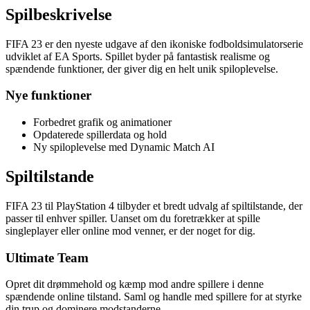
Spilbeskrivelse
FIFA 23 er den nyeste udgave af den ikoniske fodboldsimulatorserie
udviklet af EA Sports. Spillet byder på fantastisk realisme og
spændende funktioner, der giver dig en helt unik spiloplevelse.
Nye funktioner
Forbedret grafik og animationer
Opdaterede spillerdata og hold
Ny spiloplevelse med Dynamic Match AI
Spiltilstande
FIFA 23 til PlayStation 4 tilbyder et bredt udvalg af spiltilstande, der
passer til enhver spiller. Uanset om du foretrækker at spille
singleplayer eller online mod venner, er der noget for dig.
Ultimate Team
Opret dit drømmehold og kæmp mod andre spillere i denne
spændende online tilstand. Saml og handle med spillere for at styrke
din trup og dominere modstanderne.