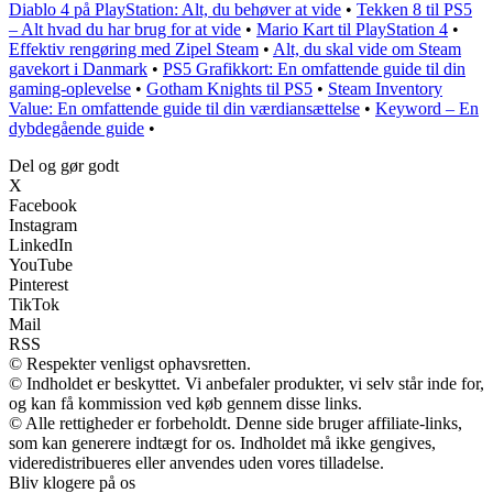
Diablo 4 på PlayStation: Alt, du behøver at vide
•
Tekken 8 til PS5
– Alt hvad du har brug for at vide
•
Mario Kart til PlayStation 4
•
Effektiv rengøring med Zipel Steam
•
Alt, du skal vide om Steam
gavekort i Danmark
•
PS5 Grafikkort: En omfattende guide til din
gaming-oplevelse
•
Gotham Knights til PS5
•
Steam Inventory
Value: En omfattende guide til din værdiansættelse
•
Keyword – En
dybdegående guide
•
Del og gør godt
X
Facebook
Instagram
LinkedIn
YouTube
Pinterest
TikTok
Mail
RSS
© Respekter venligst ophavsretten.
© Indholdet er beskyttet. Vi anbefaler produkter, vi selv står inde for,
og kan få kommission ved køb gennem disse links.
© Alle rettigheder er forbeholdt. Denne side bruger affiliate-links,
som kan generere indtægt for os. Indholdet må ikke gengives,
videredistribueres eller anvendes uden vores tilladelse.
Bliv klogere på os