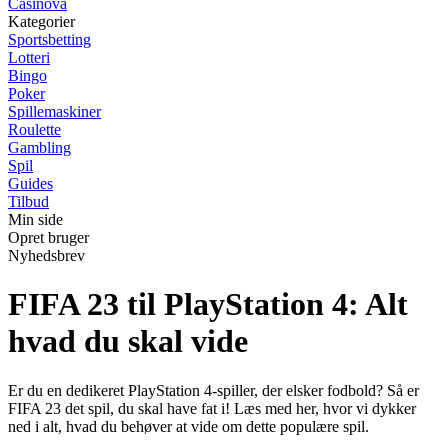
Casinova
Kategorier
Sportsbetting
Lotteri
Bingo
Poker
Spillemaskiner
Roulette
Gambling
Spil
Guides
Tilbud
Min side
Opret bruger
Nyhedsbrev
FIFA 23 til PlayStation 4: Alt
hvad du skal vide
Er du en dedikeret PlayStation 4-spiller, der elsker fodbold? Så er
FIFA 23 det spil, du skal have fat i! Læs med her, hvor vi dykker
ned i alt, hvad du behøver at vide om dette populære spil.