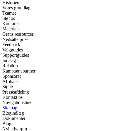
Historien
Vores grundlag
Teamet
Støt os
Kontorer
Materiale
Gratis ressourcer
Nedsatte priser
Feedback
Valgguides
Supportguides
Indslag
Relation
Kampagnepartner
Sponsorat
Affiliate
Støtte
Presseafdeling
Kontakt os
Navigationslinks
Sitemap
Blogindlæg
Dokumenter
Blog
Nyhedsstrøm