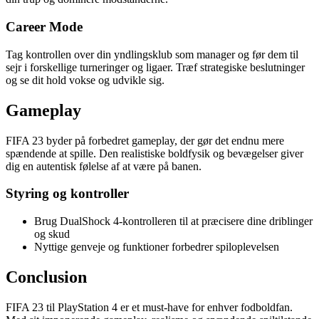
Career Mode
Tag kontrollen over din yndlingsklub som manager og før dem til
sejr i forskellige turneringer og ligaer. Træf strategiske beslutninger
og se dit hold vokse og udvikle sig.
Gameplay
FIFA 23 byder på forbedret gameplay, der gør det endnu mere
spændende at spille. Den realistiske boldfysik og bevægelser giver
dig en autentisk følelse af at være på banen.
Styring og kontroller
Brug DualShock 4-kontrolleren til at præcisere dine driblinger
og skud
Nyttige genveje og funktioner forbedrer spiloplevelsen
Conclusion
FIFA 23 til PlayStation 4 er et must-have for enhver fodboldfan.