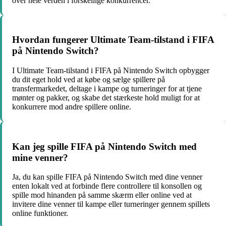
over hele verden i forskellige konkurrencer.
Hvordan fungerer Ultimate Team-tilstand i FIFA
på Nintendo Switch?
I Ultimate Team-tilstand i FIFA på Nintendo Switch opbygger
du dit eget hold ved at købe og sælge spillere på
transfermarkedet, deltage i kampe og turneringer for at tjene
mønter og pakker, og skabe det stærkeste hold muligt for at
konkurrere mod andre spillere online.
Kan jeg spille FIFA på Nintendo Switch med
mine venner?
Ja, du kan spille FIFA på Nintendo Switch med dine venner
enten lokalt ved at forbinde flere controllere til konsollen og
spille mod hinanden på samme skærm eller online ved at
invitere dine venner til kampe eller turneringer gennem spillets
online funktioner.