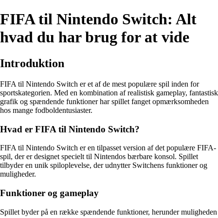
FIFA til Nintendo Switch: Alt
hvad du har brug for at vide
Introduktion
FIFA til Nintendo Switch er et af de mest populære spil inden for
sportskategorien. Med en kombination af realistisk gameplay, fantastisk
grafik og spændende funktioner har spillet fanget opmærksomheden
hos mange fodboldentusiaster.
Hvad er FIFA til Nintendo Switch?
FIFA til Nintendo Switch er en tilpasset version af det populære FIFA-
spil, der er designet specielt til Nintendos bærbare konsol. Spillet
tilbyder en unik spiloplevelse, der udnytter Switchens funktioner og
muligheder.
Funktioner og gameplay
Spillet byder på en række spændende funktioner, herunder muligheden