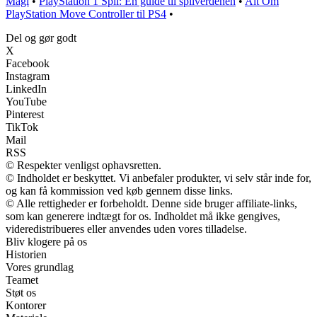
Magi
•
PlayStation 1 Spil: En guide til spilverdenen
•
Alt Om
PlayStation Move Controller til PS4
•
Del og gør godt
X
Facebook
Instagram
LinkedIn
YouTube
Pinterest
TikTok
Mail
RSS
© Respekter venligst ophavsretten.
© Indholdet er beskyttet. Vi anbefaler produkter, vi selv står inde for,
og kan få kommission ved køb gennem disse links.
© Alle rettigheder er forbeholdt. Denne side bruger affiliate-links,
som kan generere indtægt for os. Indholdet må ikke gengives,
videredistribueres eller anvendes uden vores tilladelse.
Bliv klogere på os
Historien
Vores grundlag
Teamet
Støt os
Kontorer