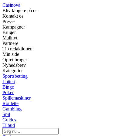
Casinova
Bliv klogere på os
Kontakt os
Presse
Kampagner
Bruger
Mailnyt
Partnere
Tip redaktionen
Min side
Opret bruger
Nyhedsbrev
Kategorier
Sportsbetting
Lotteri
Bingo
Poker
Spillemaskiner
Roulette
Gambling
Spil
Guides
Tilbud