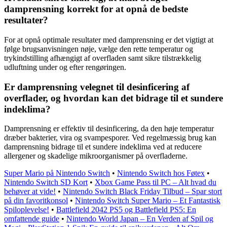
damprensning korrekt for at opnå de bedste
resultater?
For at opnå optimale resultater med damprensning er det vigtigt at
følge brugsanvisningen nøje, vælge den rette temperatur og
trykindstilling afhængigt af overfladen samt sikre tilstrækkelig
udluftning under og efter rengøringen.
Er damprensning velegnet til desinficering af
overflader, og hvordan kan det bidrage til et sundere
indeklima?
Damprensning er effektiv til desinficering, da den høje temperatur
dræber bakterier, vira og svampesporer. Ved regelmæssig brug kan
damprensning bidrage til et sundere indeklima ved at reducere
allergener og skadelige mikroorganismer på overfladerne.
Super Mario på Nintendo Switch
•
Nintendo Switch hos Føtex
•
Nintendo Switch SD Kort
•
Xbox Game Pass til PC – Alt hvad du
behøver at vide!
•
Nintendo Switch Black Friday Tilbud – Spar stort
på din favoritkonsol
•
Nintendo Switch Super Mario – Et Fantastisk
Spiloplevelse!
•
Battlefield 2042 PS5 og Battlefield PS5: En
omfattende guide
•
Nintendo World Japan – En Verden af Spil og