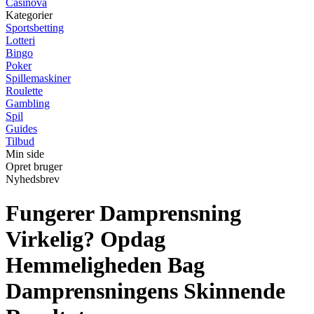
Casinova
Kategorier
Sportsbetting
Lotteri
Bingo
Poker
Spillemaskiner
Roulette
Gambling
Spil
Guides
Tilbud
Min side
Opret bruger
Nyhedsbrev
Fungerer Damprensning
Virkelig? Opdag
Hemmeligheden Bag
Damprensningens Skinnende