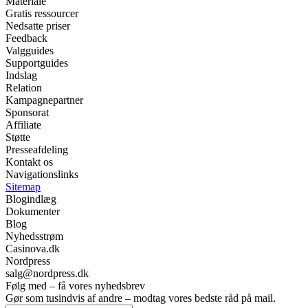
Materiale
Gratis ressourcer
Nedsatte priser
Feedback
Valgguides
Supportguides
Indslag
Relation
Kampagnepartner
Sponsorat
Affiliate
Støtte
Presseafdeling
Kontakt os
Navigationslinks
Sitemap
Blogindlæg
Dokumenter
Blog
Nyhedsstrøm
Casinova.dk
Nordpress
salg@nordpress.dk
Følg med – få vores nyhedsbrev
Gør som tusindvis af andre – modtag vores bedste råd på mail.