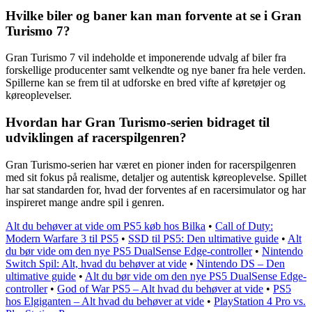
Hvilke biler og baner kan man forvente at se i Gran
Turismo 7?
Gran Turismo 7 vil indeholde et imponerende udvalg af biler fra
forskellige producenter samt velkendte og nye baner fra hele verden.
Spillerne kan se frem til at udforske en bred vifte af køretøjer og
køreoplevelser.
Hvordan har Gran Turismo-serien bidraget til
udviklingen af racerspilgenren?
Gran Turismo-serien har været en pioner inden for racerspilgenren
med sit fokus på realisme, detaljer og autentisk køreoplevelse. Spillet
har sat standarden for, hvad der forventes af en racersimulator og har
inspireret mange andre spil i genren.
Alt du behøver at vide om PS5 køb hos Bilka
•
Call of Duty:
Modern Warfare 3 til PS5
•
SSD til PS5: Den ultimative guide
•
Alt
du bør vide om den nye PS5 DualSense Edge-controller
•
Nintendo
Switch Spil: Alt, hvad du behøver at vide
•
Nintendo DS – Den
ultimative guide
•
Alt du bør vide om den nye PS5 DualSense Edge-
controller
•
God of War PS5 – Alt hvad du behøver at vide
•
PS5
hos Elgiganten – Alt hvad du behøver at vide
•
PlayStation 4 Pro vs.