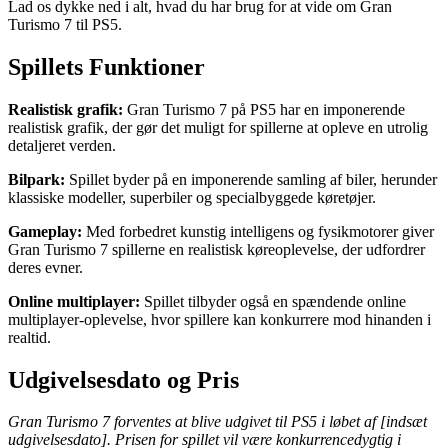
Lad os dykke ned i alt, hvad du har brug for at vide om Gran
Turismo 7 til PS5.
Spillets Funktioner
Realistisk grafik:
Gran Turismo 7 på PS5 har en imponerende
realistisk grafik, der gør det muligt for spillerne at opleve en utrolig
detaljeret verden.
Bilpark:
Spillet byder på en imponerende samling af biler, herunder
klassiske modeller, superbiler og specialbyggede køretøjer.
Gameplay:
Med forbedret kunstig intelligens og fysikmotorer giver
Gran Turismo 7 spillerne en realistisk køreoplevelse, der udfordrer
deres evner.
Online multiplayer:
Spillet tilbyder også en spændende online
multiplayer-oplevelse, hvor spillere kan konkurrere mod hinanden i
realtid.
Udgivelsesdato og Pris
Gran Turismo 7 forventes at blive udgivet til PS5 i løbet af [indsæt
udgivelsesdato]. Prisen for spillet vil være konkurrencedygtig i