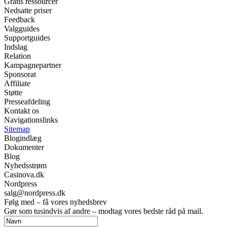
Gratis ressourcer
Nedsatte priser
Feedback
Valgguides
Supportguides
Indslag
Relation
Kampagnepartner
Sponsorat
Affiliate
Støtte
Presseafdeling
Kontakt os
Navigationslinks
Sitemap
Blogindlæg
Dokumenter
Blog
Nyhedsstrøm
Casinova.dk
Nordpress
salg@nordpress.dk
Følg med – få vores nyhedsbrev
Gør som tusindvis af andre – modtag vores bedste råd på mail.