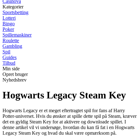
Casinova
Kategorier
Sportsbetting
Lotteri
Bingo
Poker
Spillemaskiner
Roulette
Gambling
Spil
Guides
Tilbud
Min side
Opret bruger
Nyhedsbrev
Hogwarts Legacy Steam Key
Hogwarts Legacy er et meget eftertragtet spil for fans af Harry
Potter-universet. Hvis du ønsker at spille dette spil på Steam, kræver
det en gyldig Steam Key for at aktivere og downloade spillet. I
denne artikel vil vi undersøge, hvordan du kan få fat i en Hogwarts
Legacy Steam Key og hvad du skal være opmærksom på.