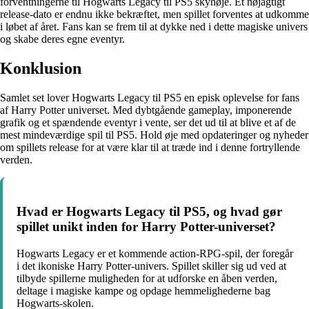
forventningerne til Hogwarts Legacy til PS5 skyhøje. Et nøjagtigt
release-dato er endnu ikke bekræftet, men spillet forventes at udkomme
i løbet af året. Fans kan se frem til at dykke ned i dette magiske univers
og skabe deres egne eventyr.
Konklusion
Samlet set lover Hogwarts Legacy til PS5 en episk oplevelse for fans
af Harry Potter universet. Med dybtgående gameplay, imponerende
grafik og et spændende eventyr i vente, ser det ud til at blive et af de
mest mindeværdige spil til PS5. Hold øje med opdateringer og nyheder
om spillets release for at være klar til at træde ind i denne fortryllende
verden.
Hvad er Hogwarts Legacy til PS5, og hvad gør
spillet unikt inden for Harry Potter-universet?
Hogwarts Legacy er et kommende action-RPG-spil, der foregår
i det ikoniske Harry Potter-univers. Spillet skiller sig ud ved at
tilbyde spillerne muligheden for at udforske en åben verden,
deltage i magiske kampe og opdage hemmelighederne bag
Hogwarts-skolen.