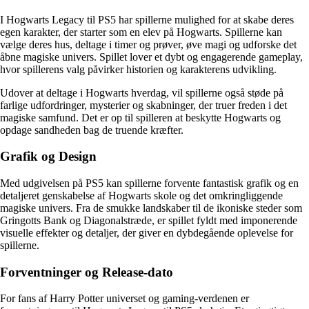
I Hogwarts Legacy til PS5 har spillerne mulighed for at skabe deres
egen karakter, der starter som en elev på Hogwarts. Spillerne kan
vælge deres hus, deltage i timer og prøver, øve magi og udforske det
åbne magiske univers. Spillet lover et dybt og engagerende gameplay,
hvor spillerens valg påvirker historien og karakterens udvikling.
Udover at deltage i Hogwarts hverdag, vil spillerne også støde på
farlige udfordringer, mysterier og skabninger, der truer freden i det
magiske samfund. Det er op til spilleren at beskytte Hogwarts og
opdage sandheden bag de truende kræfter.
Grafik og Design
Med udgivelsen på PS5 kan spillerne forvente fantastisk grafik og en
detaljeret genskabelse af Hogwarts skole og det omkringliggende
magiske univers. Fra de smukke landskaber til de ikoniske steder som
Gringotts Bank og Diagonalstræde, er spillet fyldt med imponerende
visuelle effekter og detaljer, der giver en dybdegående oplevelse for
spillerne.
Forventninger og Release-dato
For fans af Harry Potter universet og gaming-verdenen er