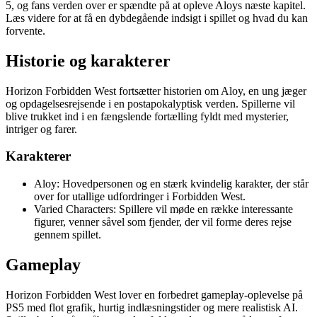
5, og fans verden over er spændte på at opleve Aloys næste kapitel.
Læs videre for at få en dybdegående indsigt i spillet og hvad du kan
forvente.
Historie og karakterer
Horizon Forbidden West fortsætter historien om Aloy, en ung jæger
og opdagelsesrejsende i en postapokalyptisk verden. Spillerne vil
blive trukket ind i en fængslende fortælling fyldt med mysterier,
intriger og farer.
Karakterer
Aloy: Hovedpersonen og en stærk kvindelig karakter, der står
over for utallige udfordringer i Forbidden West.
Varied Characters: Spillere vil møde en række interessante
figurer, venner såvel som fjender, der vil forme deres rejse
gennem spillet.
Gameplay
Horizon Forbidden West lover en forbedret gameplay-oplevelse på
PS5 med flot grafik, hurtig indlæsningstider og mere realistisk AI.