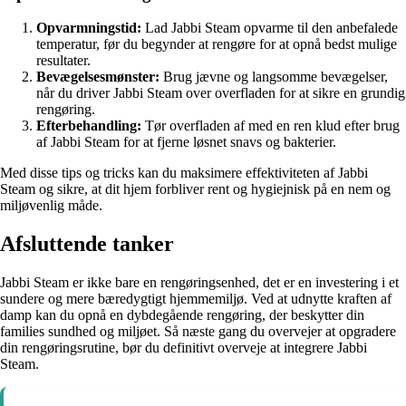
Opvarmningstid:
Lad Jabbi Steam opvarme til den anbefalede
temperatur, før du begynder at rengøre for at opnå bedst mulige
resultater.
Bevægelsesmønster:
Brug jævne og langsomme bevægelser,
når du driver Jabbi Steam over overfladen for at sikre en grundig
rengøring.
Efterbehandling:
Tør overfladen af med en ren klud efter brug
af Jabbi Steam for at fjerne løsnet snavs og bakterier.
Med disse tips og tricks kan du maksimere effektiviteten af Jabbi
Steam og sikre, at dit hjem forbliver rent og hygiejnisk på en nem og
miljøvenlig måde.
Afsluttende tanker
Jabbi Steam er ikke bare en rengøringsenhed, det er en investering i et
sundere og mere bæredygtigt hjemmemiljø. Ved at udnytte kraften af
damp kan du opnå en dybdegående rengøring, der beskytter din
families sundhed og miljøet. Så næste gang du overvejer at opgradere
din rengøringsrutine, bør du definitivt overveje at integrere Jabbi
Steam.