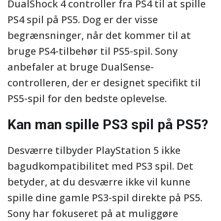
DualShock 4 controller fra PS4 til at spille
PS4 spil på PS5. Dog er der visse
begrænsninger, når det kommer til at
bruge PS4-tilbehør til PS5-spil. Sony
anbefaler at bruge DualSense-
controlleren, der er designet specifikt til
PS5-spil for den bedste oplevelse.
Kan man spille PS3 spil på PS5?
Desværre tilbyder PlayStation 5 ikke
bagudkompatibilitet med PS3 spil. Det
betyder, at du desværre ikke vil kunne
spille dine gamle PS3-spil direkte på PS5.
Sony har fokuseret på at muliggøre