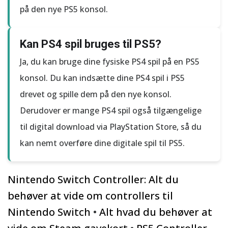
på den nye PS5 konsol.
Kan PS4 spil bruges til PS5?
Ja, du kan bruge dine fysiske PS4 spil på en PS5
konsol. Du kan indsætte dine PS4 spil i PS5
drevet og spille dem på den nye konsol.
Derudover er mange PS4 spil også tilgængelige
til digital download via PlayStation Store, så du
kan nemt overføre dine digitale spil til PS5.
Nintendo Switch Controller: Alt du
behøver at vide om controllers til
Nintendo Switch
•
Alt hvad du behøver at