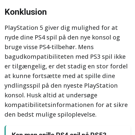
Konklusion
PlayStation 5 giver dig mulighed for at
nyde dine PS4 spil på den nye konsol og
bruge visse PS4-tilbehør. Mens
bagudkompatibiliteten med PS3 spil ikke
er tilgængelig, er det stadig en stor fordel
at kunne fortsætte med at spille dine
yndlingsspil på den nyeste PlayStation
konsol. Husk altid at undersøge
kompatibilitetsinformationen for at sikre
den bedst mulige spiloplevelse.