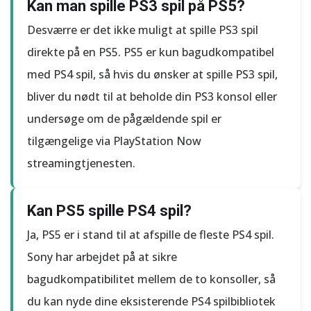
Kan man spille PS3 spil på PS5?
Desværre er det ikke muligt at spille PS3 spil
direkte på en PS5. PS5 er kun bagudkompatibel
med PS4 spil, så hvis du ønsker at spille PS3 spil,
bliver du nødt til at beholde din PS3 konsol eller
undersøge om de pågældende spil er
tilgængelige via PlayStation Now
streamingtjenesten.
Kan PS5 spille PS4 spil?
Ja, PS5 er i stand til at afspille de fleste PS4 spil.
Sony har arbejdet på at sikre
bagudkompatibilitet mellem de to konsoller, så
du kan nyde dine eksisterende PS4 spilbibliotek