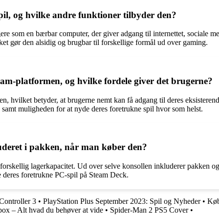
pil, og hvilke andre funktioner tilbyder den?
re som en bærbar computer, der giver adgang til internettet, sociale m
et gør den alsidig og brugbar til forskellige formål ud over gaming.
m-platformen, og hvilke fordele giver det brugerne?
, hvilket betyder, at brugerne nemt kan få adgang til deres eksisterende 
amt muligheden for at nyde deres foretrukne spil hvor som helst.
uderet i pakken, når man køber den?
orskellig lagerkapacitet. Ud over selve konsollen inkluderer pakken o
le deres foretrukne PC-spil på Steam Deck.
Controller 3
•
PlayStation Plus September 2023: Spil og Nyheder
•
Køb
Xbox – Alt hvad du behøver at vide
•
Spider-Man 2 PS5 Cover
•