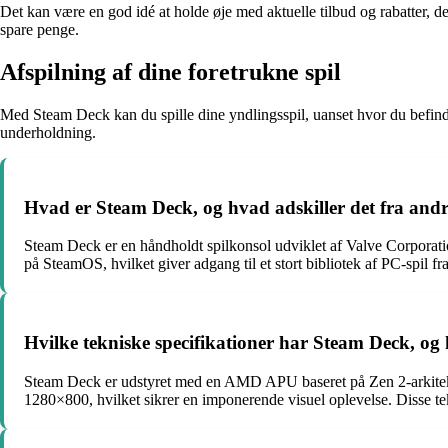
Det kan være en god idé at holde øje med aktuelle tilbud og rabatter, 
spare penge.
Afspilning af dine foretrukne spil
Med Steam Deck kan du spille dine yndlingsspil, uanset hvor du befinder
underholdning.
Hvad er Steam Deck, og hvad adskiller det fra and
Steam Deck er en håndholdt spilkonsol udviklet af Valve Corporation
på SteamOS, hvilket giver adgang til et stort bibliotek af PC-spil f
Hvilke tekniske specifikationer har Steam Deck, og
Steam Deck er udstyret med en AMD APU baseret på Zen 2-arkitektu
1280×800, hvilket sikrer en imponerende visuel oplevelse. Disse te