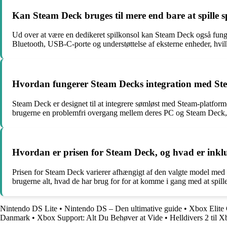
Kan Steam Deck bruges til mere end bare at spille s
Ud over at være en dedikeret spilkonsol kan Steam Deck også funge
Bluetooth, USB-C-porte og understøttelse af eksterne enheder, hvilk
Hvordan fungerer Steam Decks integration med Stea
Steam Deck er designet til at integrere sømløst med Steam-platformen
brugerne en problemfri overgang mellem deres PC og Steam Deck, s
Hvordan er prisen for Steam Deck, og hvad er inkl
Prisen for Steam Deck varierer afhængigt af den valgte model med f
brugerne alt, hvad de har brug for for at komme i gang med at spil
Nintendo DS Lite
•
Nintendo DS – Den ultimative guide
•
Xbox Elite 
Danmark
•
Xbox Support: Alt Du Behøver at Vide
•
Helldivers 2 til 