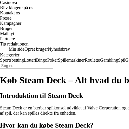
Casinova
Bliv klogere på os
Kontakt os
Presse
Kampagner
Bruger
Mailnyt
Partnere
Tip redaktionen
Min side
Opret bruger
Nyhedsbrev
Kategorier
Sportsbetting
Lotteri
Bingo
Poker
Spillemaskiner
Roulette
Gambling
Spil
G
Køb Steam Deck – Alt hvad du b
Introduktion til Steam Deck
Steam Deck er en bærbar spilkonsol udviklet af Valve Corporation og er
af spil, der kan spilles direkte fra enheden.
Hvor kan du købe Steam Deck?