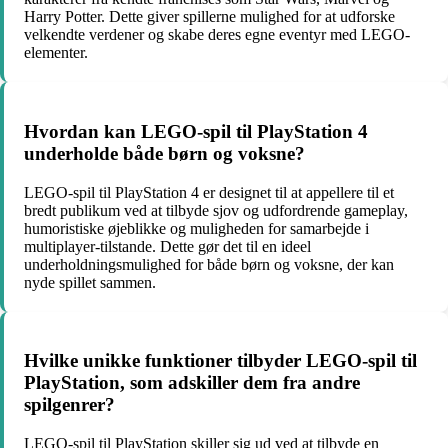
Harry Potter. Dette giver spillerne mulighed for at udforske
velkendte verdener og skabe deres egne eventyr med LEGO-
elementer.
Hvordan kan LEGO-spil til PlayStation 4
underholde både børn og voksne?
LEGO-spil til PlayStation 4 er designet til at appellere til et
bredt publikum ved at tilbyde sjov og udfordrende gameplay,
humoristiske øjeblikke og muligheden for samarbejde i
multiplayer-tilstande. Dette gør det til en ideel
underholdningsmulighed for både børn og voksne, der kan
nyde spillet sammen.
Hvilke unikke funktioner tilbyder LEGO-spil til
PlayStation, som adskiller dem fra andre
spilgenrer?
LEGO-spil til PlayStation skiller sig ud ved at tilbyde en