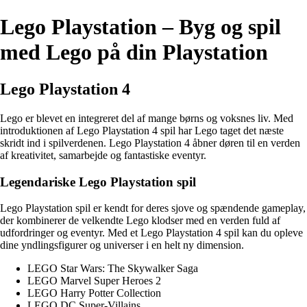
Lego Playstation – Byg og spil
med Lego på din Playstation
Lego Playstation 4
Lego er blevet en integreret del af mange børns og voksnes liv. Med
introduktionen af Lego Playstation 4 spil har Lego taget det næste
skridt ind i spilverdenen. Lego Playstation 4 åbner døren til en verden
af kreativitet, samarbejde og fantastiske eventyr.
Legendariske Lego Playstation spil
Lego Playstation spil er kendt for deres sjove og spændende gameplay,
der kombinerer de velkendte Lego klodser med en verden fuld af
udfordringer og eventyr. Med et Lego Playstation 4 spil kan du opleve
dine yndlingsfigurer og universer i en helt ny dimension.
LEGO Star Wars: The Skywalker Saga
LEGO Marvel Super Heroes 2
LEGO Harry Potter Collection
LEGO DC Super-Villains