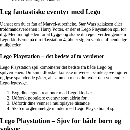
Leg fantastiske eventyr med Lego
Uanset om du er fan af Marvel-superhelte, Star Wars galaksen eller
troldmandsverdenen i Harry Potter, er der et Lego Playstation spil for
dig. Med muligheden for at bygge og skabe din egen verden gennem
Lego klodserne på din Playstation 4, åbner sig en verden af uendelige
muligheder.
Lego Playstation – det bedste af to verdener
Lego Playstation spil kombinerer det bedste fra både Lego og
spilverdenen. Du kan udforske ikoniske universer, samle sjove figurer
og løse spændende gåder, alt sammen mens du nyder den velkendte
Lego legesyge.
Byg dine egne kreationer med Lego klodser
Udforsk populære eventyr som aldrig før
Udfordr dine venner i multiplayer-tilstande
Skab uforglemmelige minder med Lego Playstation 4 spil
Lego Playstation – Sjov for både børn og
voksne