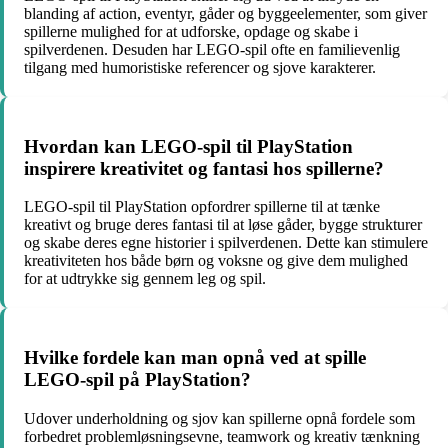
blanding af action, eventyr, gåder og byggeelementer, som giver
spillerne mulighed for at udforske, opdage og skabe i
spilverdenen. Desuden har LEGO-spil ofte en familievenlig
tilgang med humoristiske referencer og sjove karakterer.
Hvordan kan LEGO-spil til PlayStation
inspirere kreativitet og fantasi hos spillerne?
LEGO-spil til PlayStation opfordrer spillerne til at tænke
kreativt og bruge deres fantasi til at løse gåder, bygge strukturer
og skabe deres egne historier i spilverdenen. Dette kan stimulere
kreativiteten hos både børn og voksne og give dem mulighed
for at udtrykke sig gennem leg og spil.
Hvilke fordele kan man opnå ved at spille
LEGO-spil på PlayStation?
Udover underholdning og sjov kan spillerne opnå fordele som
forbedret problemløsningsevne, teamwork og kreativ tænkning