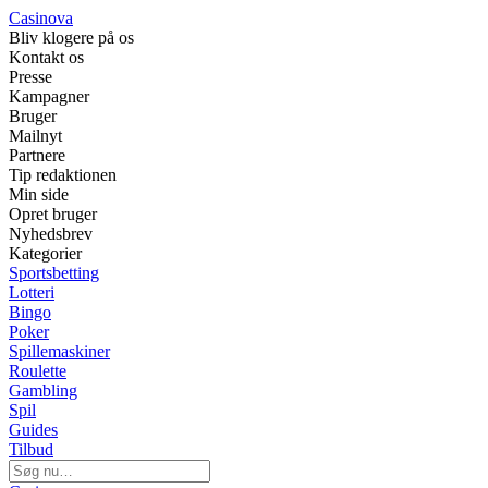
Casinova
Bliv klogere på os
Kontakt os
Presse
Kampagner
Bruger
Mailnyt
Partnere
Tip redaktionen
Min side
Opret bruger
Nyhedsbrev
Kategorier
Sportsbetting
Lotteri
Bingo
Poker
Spillemaskiner
Roulette
Gambling
Spil
Guides
Tilbud