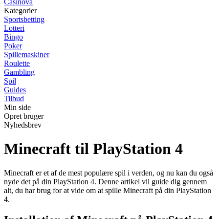
Casinova
Kategorier
Sportsbetting
Lotteri
Bingo
Poker
Spillemaskiner
Roulette
Gambling
Spil
Guides
Tilbud
Min side
Opret bruger
Nyhedsbrev
Minecraft til PlayStation 4
Minecraft er et af de mest populære spil i verden, og nu kan du også
nyde det på din PlayStation 4. Denne artikel vil guide dig gennem
alt, du har brug for at vide om at spille Minecraft på din PlayStation
4.