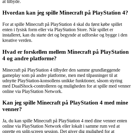
at tilbyde.
Hvordan kan jeg spille Minecraft på PlayStation 4?
For at spille Minecraft på PlayStation 4 skal du først købe spillet
enten i fysisk form eller via PlayStation Store. Når spillet er
installeret, kan du starte det og begynde at udforske og bygge i den
kreative verden.
Hvad er forskellen mellem Minecraft på PlayStation
4 og andre platforme?
Minecraft på PlayStation 4 tilbyder den samme grundlæggende
gameplay som på andre platforme, men med tilpasninger til at
udnytte PlayStation-konsollens unikke funktioner, såsom styring
med DualShock-controlleren og muligheden for at spille med venner
online via PlayStation Network.
Kan jeg spille Minecraft på PlayStation 4 med mine
venner?
Ja, du kan spille Minecraft på PlayStation 4 med dine venner enten
online via PlayStation Network eller lokalt i samme rum ved at
oprette en split-screen session. Det giver dig mulighed for at