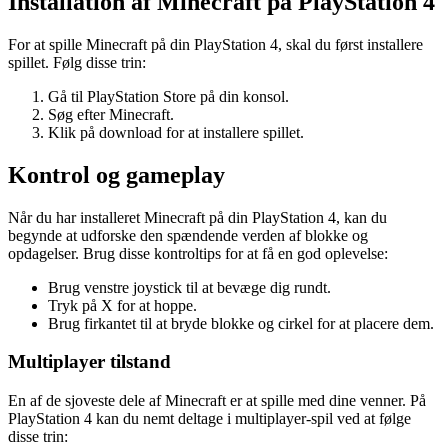
Installation af Minecraft på PlayStation 4
For at spille Minecraft på din PlayStation 4, skal du først installere
spillet. Følg disse trin:
Gå til PlayStation Store på din konsol.
Søg efter Minecraft.
Klik på download for at installere spillet.
Kontrol og gameplay
Når du har installeret Minecraft på din PlayStation 4, kan du
begynde at udforske den spændende verden af blokke og
opdagelser. Brug disse kontroltips for at få en god oplevelse:
Brug venstre joystick til at bevæge dig rundt.
Tryk på X for at hoppe.
Brug firkantet til at bryde blokke og cirkel for at placere dem.
Multiplayer tilstand
En af de sjoveste dele af Minecraft er at spille med dine venner. På
PlayStation 4 kan du nemt deltage i multiplayer-spil ved at følge
disse trin: