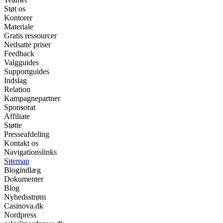
Støt os
Kontorer
Materiale
Gratis ressourcer
Nedsatte priser
Feedback
Valgguides
Supportguides
Indslag
Relation
Kampagnepartner
Sponsorat
Affiliate
Støtte
Presseafdeling
Kontakt os
Navigationslinks
Sitemap
Blogindlæg
Dokumenter
Blog
Nyhedsstrøm
Casinova.dk
Nordpress