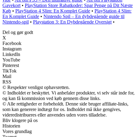
Gavekort
•
PlayStation Store Rabatkoder: Spar Penge på Dit Næste
Køb
•
PlayStation 4 Slim: En Komplet Guide
•
PlayStation 4 Slim:
En Komplet Guide
•
Nintendo Spil – En dybdegående guide til
Nintendo-spil
•
Playstation 3: En Dybdegående Oversigt
•
Del og gør godt
X
Facebook
Instagram
LinkedIn
YouTube
Pinterest
TikTok
Mail
RSS
© Respekter venligst ophavsretten.
© Indholdet er beskyttet. Vi anbefaler produkter, vi selv står inde for,
og kan få kommission ved køb gennem disse links.
© Alle rettigheder er forbeholdt. Denne side bruger affiliate-links,
som kan generere indtægt for os. Indholdet må ikke gengives,
videredistribueres eller anvendes uden vores tilladelse.
Bliv klogere på os
Historien
Vores grundlag
Teamet