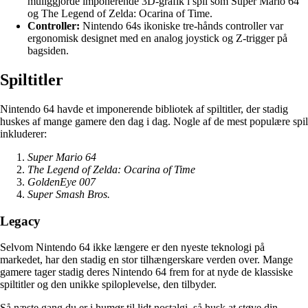
muliggjorde imponerende 3D-grafik i spil som Super Mario 64
og The Legend of Zelda: Ocarina of Time.
Controller:
Nintendo 64s ikoniske tre-hånds controller var
ergonomisk designet med en analog joystick og Z-trigger på
bagsiden.
Spiltitler
Nintendo 64 havde et imponerende bibliotek af spiltitler, der stadig
huskes af mange gamere den dag i dag. Nogle af de mest populære spil
inkluderer:
Super Mario 64
The Legend of Zelda: Ocarina of Time
GoldenEye 007
Super Smash Bros.
Legacy
Selvom Nintendo 64 ikke længere er den nyeste teknologi på
markedet, har den stadig en stor tilhængerskare verden over. Mange
gamere tager stadig deres Nintendo 64 frem for at nyde de klassiske
spiltitler og den unikke spiloplevelse, den tilbyder.
Så næste gang du er i humør til lidt nostalgi, så husk at støve din