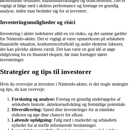
økonomiske resultater, markedsudviklingen og branchetrends. Det er
vigtigt at følge med i aktiens performance og foretage en grundig
analyse, inden man beslutter sig for at investere.
Investeringsmuligheder og risici
Investering i aktier indebærer altid en vis risiko, og det samme gælder
for Nintendo-aktier. Det er vigtigt at være opmærksom på selskabets
finansielle situation, konkurrenceforhold og andre eksterne faktorer,
der kan påvirke aktiens værdi. Det kan være en god idé at søge
rådgivning fra en finansiel ekspert, før man foretager større
investeringer.
Strategier og tips til investorer
Hvis du overvejer at investere i Nintendo-aktier, er der nogle strategier
og tips, du kan overveje:
Forskning og analyse:
Foretag en grundig undersøgelse af
selskabets historie, aktiekursudvikling og fremtidige potentiale.
Diversificering:
Spred dine investeringer for at mindske
risikoen og øge dine chancer for afkast.
Løbende opfølgning:
Følg med i markedet og selskabets
nyheder for at træffe informerede beslutninger.