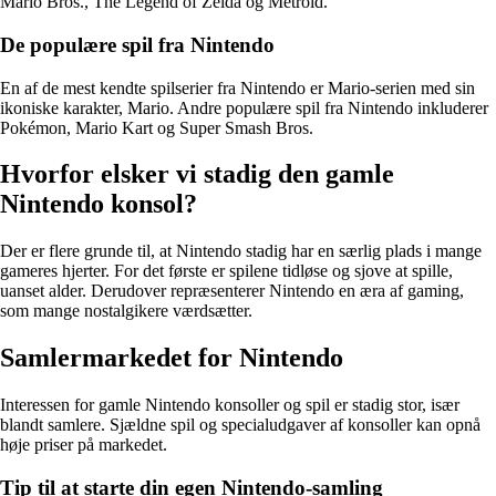
Mario Bros., The Legend of Zelda og Metroid.
De populære spil fra Nintendo
En af de mest kendte spilserier fra Nintendo er Mario-serien med sin
ikoniske karakter, Mario. Andre populære spil fra Nintendo inkluderer
Pokémon, Mario Kart og Super Smash Bros.
Hvorfor elsker vi stadig den gamle
Nintendo konsol?
Der er flere grunde til, at Nintendo stadig har en særlig plads i mange
gameres hjerter. For det første er spilene tidløse og sjove at spille,
uanset alder. Derudover repræsenterer Nintendo en æra af gaming,
som mange nostalgikere værdsætter.
Samlermarkedet for Nintendo
Interessen for gamle Nintendo konsoller og spil er stadig stor, især
blandt samlere. Sjældne spil og specialudgaver af konsoller kan opnå
høje priser på markedet.
Tip til at starte din egen Nintendo-samling