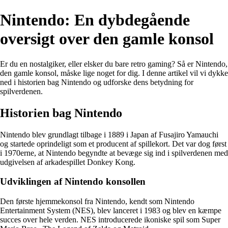
Nintendo: En dybdegående
oversigt over den gamle konsol
Er du en nostalgiker, eller elsker du bare retro gaming? Så er Nintendo,
den gamle konsol, måske lige noget for dig. I denne artikel vil vi dykke
ned i historien bag Nintendo og udforske dens betydning for
spilverdenen.
Historien bag Nintendo
Nintendo blev grundlagt tilbage i 1889 i Japan af Fusajiro Yamauchi
og startede oprindeligt som et producent af spillekort. Det var dog først
i 1970erne, at Nintendo begyndte at bevæge sig ind i spilverdenen med
udgivelsen af arkadespillet Donkey Kong.
Udviklingen af Nintendo konsollen
Den første hjemmekonsol fra Nintendo, kendt som Nintendo
Entertainment System (NES), blev lanceret i 1983 og blev en kæmpe
succes over hele verden. NES introducerede ikoniske spil som Super