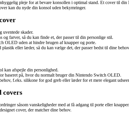
yggelig pleje for at bevare konsollen i optimal stand. Et cover til d
 cover kan du nyde din konsol uden bekymringer.
cover
og uventede skader.
og farver, så du kan finde et, der passer til din personlige stil.
itch OLED uden at hindre brugen af knapper og porte.
 plastik eller læder, så du kan vælge det, der passer bedst til dine behov
ol kan afspejle din personlighed.
for baseret på, hvor du normalt bruger din Nintendo Switch OLED.
behov, f.eks. silikone for god greb eller læder for et mere elegant udsee
 covers
ringer såsom vanskeligheder med at få adgang til porte eller knapper. D
designet cover, der matcher dine behov.