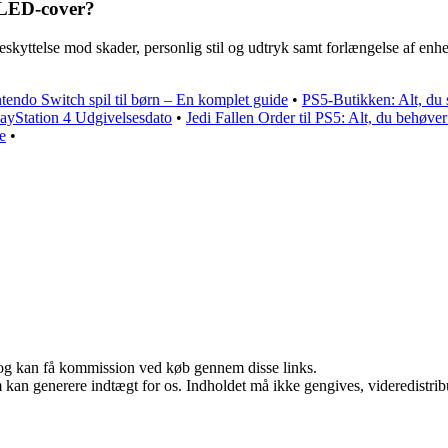
OLED-cover?
ttelse mod skader, personlig stil og udtryk samt forlængelse af enhede
tendo Switch spil til børn – En komplet guide
•
PS5-Butikken: Alt, du 
layStation 4 Udgivelsesdato
•
Jedi Fallen Order til PS5: Alt, du behøver
e
•
r, og kan få kommission ved køb gennem disse links.
m kan generere indtægt for os. Indholdet må ikke gengives, videredistrib