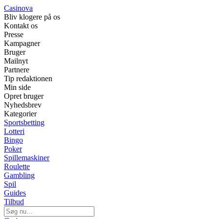
Casinova
Bliv klogere på os
Kontakt os
Presse
Kampagner
Bruger
Mailnyt
Partnere
Tip redaktionen
Min side
Opret bruger
Nyhedsbrev
Kategorier
Sportsbetting
Lotteri
Bingo
Poker
Spillemaskiner
Roulette
Gambling
Spil
Guides
Tilbud