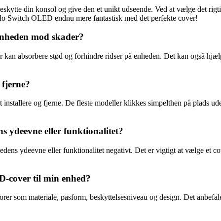
skytte din konsol og give den et unikt udseende. Ved at vælge det rig
endo Switch OLED endnu mere fantastisk med det perfekte cover!
enheden mod skader?
an absorbere stød og forhindre ridser på enheden. Det kan også hjælpe 
 fjerne?
 installere og fjerne. De fleste modeller klikkes simpelthen på plads ud
ydeevne eller funktionalitet?
 ydeevne eller funktionalitet negativt. Det er vigtigt at vælge et cover
D-cover til min enhed?
 som materiale, pasform, beskyttelsesniveau og design. Det anbefales at