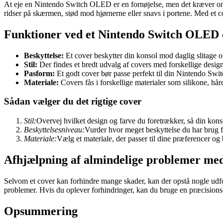
At eje en Nintendo Switch OLED er en fornøjelse, men det kræver omh
ridser på skærmen, stød mod hjørnerne eller snavs i portene. Med et
Funktioner ved et Nintendo Switch OLED 
Beskyttelse:
Et cover beskytter din konsol mod daglig slitage 
Stil:
Der findes et bredt udvalg af covers med forskellige designs 
Pasform:
Et godt cover bør passe perfekt til din Nintendo Sw
Materiale:
Covers fås i forskellige materialer som silikone, hård
Sådan vælger du det rigtige cover
Stil:
Overvej hvilket design og farve du foretrækker, så din kons
Beskyttelsesniveau:
Vurder hvor meget beskyttelse du har brug 
Materiale:
Vælg et materiale, der passer til dine præferencer og 
Afhjælpning af almindelige problemer med
Selvom et cover kan forhindre mange skader, kan der opstå nogle udford
problemer. Hvis du oplever forhindringer, kan du bruge en præcisions
Opsummering