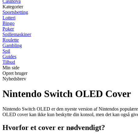
Casinova
Kategorier
Sportsbetting
Lotteri
Bingo
Poker
Spillemaskiner
Roulette
Gambling
Spil
Guides
Tilbud
Min side
Opret bruger
Nyhedsbrev
Nintendo Switch OLED Cover
Nintendo Switch OLED er den nyeste version af Nintendos populære kons
OLED cover kan ikke kun beskytte din konsol, men det kan også give d
Hvorfor et cover er nødvendigt?