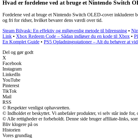
Hvad er fordelene ved at bruge et Nintendo Switch 
Fordelene ved at bruge et Nintendo Switch OLED-cover inkluderer besky
og fri for ridser, hvilket bevarer dens værdi over tid.
Steam Bilvask: En effektiv og miljøvenlig metode til bilrensning
•
Nin
Link
•
Xbox Redeem Code – Sådan indløser du en kode til Xbox
•
P
En Komplet Guide
•
PS5 Opladningsstationer – Alt du behøver at vid
Del og gør godt
X
Facebook
Instagram
LinkedIn
YouTube
Pinterest
TikTok
Mail
RSS
© Respekter venligst ophavsretten.
© Indholdet er beskyttet. Vi anbefaler produkter, vi selv står inde fo
© Alle rettigheder er forbeholdt. Denne side bruger affiliate-links, so
Bliv klogere på os
Historien
Vores grundlag