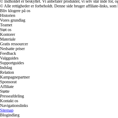
© Indholdet er beskyttet. Vi anbefaler produkter, vi selv står inde for
© Alle rettigheder er forbeholdt. Denne side bruger affiliate-links, som
Bliv klogere på os
Historien
Vores grundlag
Teamet
Støt os
Kontorer
Materiale
Gratis ressourcer
Nedsatte priser
Feedback
Valgguides
Supportguides
Indslag
Relation
Kampagnepartner
Sponsorat
Affiliate
Støtte
Presseafdeling
Kontakt os
Navigationslinks
Sitemap
Blogindlæg