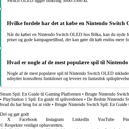
Switch OLED ligger omkring 3000-3500 kr.
Hvilke fordele har det at købe en Nintendo Switch
Når du køber en Nintendo Switch OLED hos Bilka, kan du nyde forde
priser og gode kampagnetilbud, der kan gøre dit køb endnu mere for
Hvad er nogle af de mest populære spil til Nintend
Nogle af de mest populære spil til Nintendo Switch OLED inklude
udnytter konsollens funktioner og leverer en fantastisk spiloplevelse
Steam Spil: En Guide til Gaming Platformen
•
Brugte Nintendo Switch 
•
PlayStation 1 Spil: En guide til spilverdenen
•
De Bedste Nintendo Sw
hvad du har brug for at vide
•
Brugte Nintendo Switch Spil: En Guide t
Del og gør godt
X
Facebook
Instagram
LinkedIn
YouTube
Pin
© Respekter venligst ophavsretten.