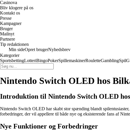
Casinova
Bliv klogere på os
Kontakt os
Presse
Kampagner
Bruger
Mailnyt
Partnere
Tip redaktionen
Min side
Opret bruger
Nyhedsbrev
Kategorier
Sportsbetting
Lotteri
Bingo
Poker
Spillemaskiner
Roulette
Gambling
Spil
G
Nintendo Switch OLED hos Bilka 
Introduktion til Nintendo Switch OLED hos
Nintendo Switch OLED har skabt stor spænding blandt spilentusiaster,
forbedringer, der vil appellere til både nye og eksisterende fans af Nint
Nye Funktioner og Forbedringer