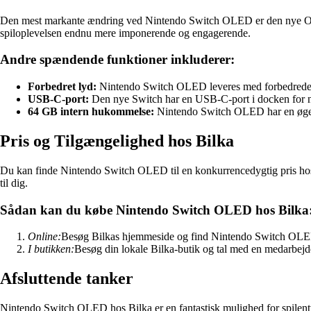
Den mest markante ændring ved Nintendo Switch OLED er den nye OLED
spiloplevelsen endnu mere imponerende og engagerende.
Andre spændende funktioner inkluderer:
Forbedret lyd:
Nintendo Switch OLED leveres med forbedrede høj
USB-C-port:
Den nye Switch har en USB-C-port i docken for nem
64 GB intern hukommelse:
Nintendo Switch OLED har en øget i
Pris og Tilgængelighed hos Bilka
Du kan finde Nintendo Switch OLED til en konkurrencedygtig pris hos B
til dig.
Sådan kan du købe Nintendo Switch OLED hos Bilka
Online:
Besøg Bilkas hjemmeside og find Nintendo Switch OLED un
I butikken:
Besøg din lokale Bilka-butik og tal med en medarbejde
Afsluttende tanker
Nintendo Switch OLED hos Bilka er en fantastisk mulighed for spilent