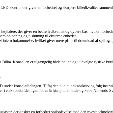
-skærm, der giver en forbedret og skarpere billedkvalitet sammenli
ttalere, der giver en bedre lydkvalitet og dybere bas, hvilket forbedr
 opladning og tilslutning til eksterne enheder.
ntern hukommelse, hvilket giver mere plads til download af spil og a
ilka. Konsollen er tilgængelig både online og i udvalgte fysiske buti
:
der konsolafdelingen. Tilføj den til din indkøbskurv og følg instruk
r i elektronikafdelingen for at få hjælp til at finde og købe Nintendo
usiaster, der ønsker en forbedret spiloplevelse med den nyeste teknol