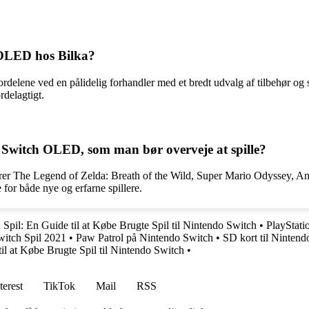
 OLED hos Bilka?
lene ved en pålidelig forhandler med et bredt udvalg af tilbehør og sp
delagtigt.
o Switch OLED, som man bør overveje at spille?
rer The Legend of Zelda: Breath of the Wild, Super Mario Odyssey, A
 for både nye og erfarne spillere.
Spil: En Guide til at Købe Brugte Spil til Nintendo Switch
•
PlayStati
itch Spil 2021
•
Paw Patrol på Nintendo Switch
•
SD kort til Ninten
il at Købe Brugte Spil til Nintendo Switch
•
terest
TikTok
Mail
RSS