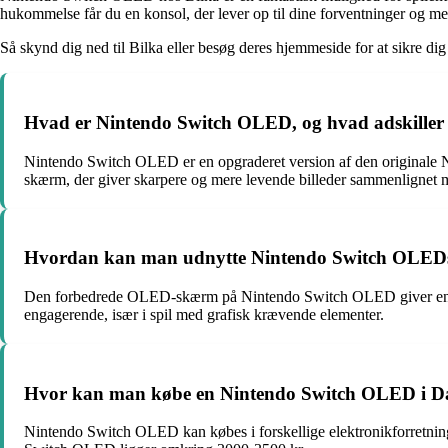
hukommelse får du en konsol, der lever op til dine forventninger og mer
Så skynd dig ned til Bilka eller besøg deres hjemmeside for at sikre 
Hvad er Nintendo Switch OLED, og hvad adskiller 
Nintendo Switch OLED er en opgraderet version af den originale 
skærm, der giver skarpere og mere levende billeder sammenlignet
Hvordan kan man udnytte Nintendo Switch OLEDs f
Den forbedrede OLED-skærm på Nintendo Switch OLED giver en bedre
engagerende, især i spil med grafisk krævende elementer.
Hvor kan man købe en Nintendo Switch OLED i Da
Nintendo Switch OLED kan købes i forskellige elektronikforretning