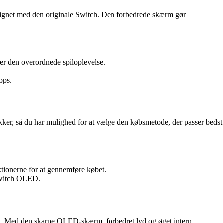
gnet med den originale Switch. Den forbedrede skærm gør
er den overordnede spiloplevelse.
pps.
kker, så du har mulighed for at vælge den købsmetode, der passer bedst
tionerne for at gennemføre købet.
 Switch OLED.
ogi. Med den skarpe OLED-skærm, forbedret lyd og øget intern