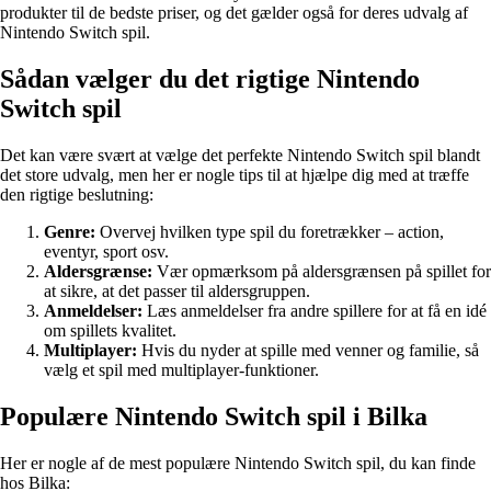
produkter til de bedste priser, og det gælder også for deres udvalg af
Nintendo Switch spil.
Sådan vælger du det rigtige Nintendo
Switch spil
Det kan være svært at vælge det perfekte Nintendo Switch spil blandt
det store udvalg, men her er nogle tips til at hjælpe dig med at træffe
den rigtige beslutning:
Genre:
Overvej hvilken type spil du foretrækker – action,
eventyr, sport osv.
Aldersgrænse:
Vær opmærksom på aldersgrænsen på spillet for
at sikre, at det passer til aldersgruppen.
Anmeldelser:
Læs anmeldelser fra andre spillere for at få en idé
om spillets kvalitet.
Multiplayer:
Hvis du nyder at spille med venner og familie, så
vælg et spil med multiplayer-funktioner.
Populære Nintendo Switch spil i Bilka
Her er nogle af de mest populære Nintendo Switch spil, du kan finde
hos Bilka: