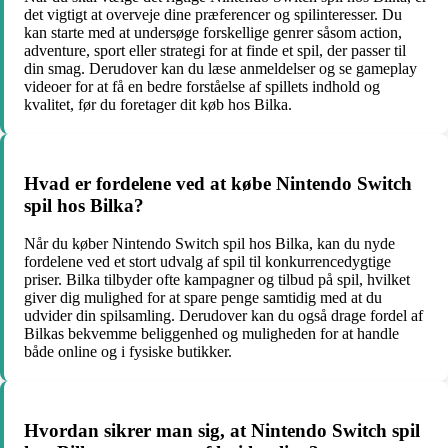
det vigtigt at overveje dine præferencer og spilinteresser. Du
kan starte med at undersøge forskellige genrer såsom action,
adventure, sport eller strategi for at finde et spil, der passer til
din smag. Derudover kan du læse anmeldelser og se gameplay
videoer for at få en bedre forståelse af spillets indhold og
kvalitet, før du foretager dit køb hos Bilka.
Hvad er fordelene ved at købe Nintendo Switch
spil hos Bilka?
Når du køber Nintendo Switch spil hos Bilka, kan du nyde
fordelene ved et stort udvalg af spil til konkurrencedygtige
priser. Bilka tilbyder ofte kampagner og tilbud på spil, hvilket
giver dig mulighed for at spare penge samtidig med at du
udvider din spilsamling. Derudover kan du også drage fordel af
Bilkas bekvemme beliggenhed og muligheden for at handle
både online og i fysiske butikker.
Hvordan sikrer man sig, at Nintendo Switch spil