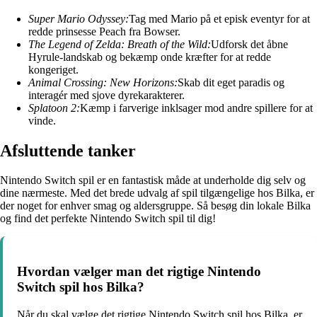
Super Mario Odyssey:
Tag med Mario på et episk eventyr for at
redde prinsesse Peach fra Bowser.
The Legend of Zelda: Breath of the Wild:
Udforsk det åbne
Hyrule-landskab og bekæmp onde kræfter for at redde
kongeriget.
Animal Crossing: New Horizons:
Skab dit eget paradis og
interagér med sjove dyrekarakterer.
Splatoon 2:
Kæmp i farverige inklsager mod andre spillere for at
vinde.
Afsluttende tanker
Nintendo Switch spil er en fantastisk måde at underholde dig selv og
dine nærmeste. Med det brede udvalg af spil tilgængelige hos Bilka, er
der noget for enhver smag og aldersgruppe. Så besøg din lokale Bilka
og find det perfekte Nintendo Switch spil til dig!
Hvordan vælger man det rigtige Nintendo
Switch spil hos Bilka?
Når du skal vælge det rigtige Nintendo Switch spil hos Bilka, er