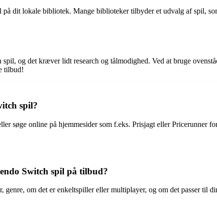
 på dit lokale bibliotek. Mange biblioteker tilbyder et udvalg af spil, s
 spil, og det kræver lidt research og tålmodighed. Ved at bruge ovenståe
 tilbud!
itch spil?
ller søge online på hjemmesider som f.eks. Prisjagt eller Pricerunner f
tendo Switch spil på tilbud?
, genre, om det er enkeltspiller eller multiplayer, og om det passer til di