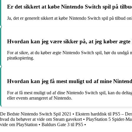
Er det sikkert at købe Nintendo Switch spil på tilbu
Ja, det er generelt sikkert at købe Nintendo Switch spil på tilbud
Hvordan kan jeg være sikker på, at jeg køber ægte 
For at sikre, at du køber ægte Nintendo Switch spil, bør du undg
piratkopiering.
Hvordan kan jeg få mest muligt ud af mine Nintendo
For at få mest muligt ud af dine Nintendo Switch spil, kan du deltag
eller events arrangeret af Nintendo.
De Bedste Nintendo Switch Spil 2021
•
Ekstern harddisk til PS5 – Den
hvad du behøver at vide om Steam gavekort
•
PlayStation 5 Spider-Ma
vide om PlayStation
•
Baldurs Gate 3 til PS5
•