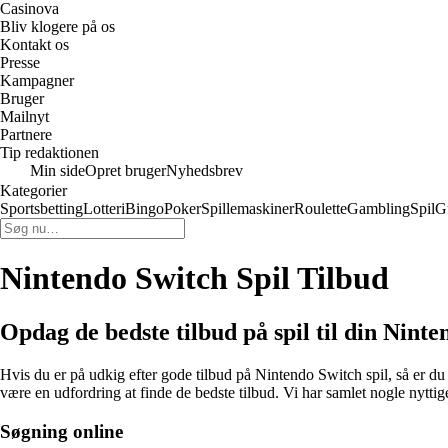
Casinova
Bliv klogere på os
Kontakt os
Presse
Kampagner
Bruger
Mailnyt
Partnere
Tip redaktionen
Min side
Opret bruger
Nyhedsbrev
Kategorier
Sportsbetting
Lotteri
Bingo
Poker
Spillemaskiner
Roulette
Gambling
Spil
G
Nintendo Switch Spil Tilbud
Opdag de bedste tilbud på spil til din Nint
Hvis du er på udkig efter gode tilbud på Nintendo Switch spil, så er du
være en udfordring at finde de bedste tilbud. Vi har samlet nogle nyttige
Søgning online