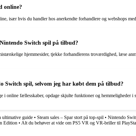
d online?
 online, især hvis du handler hos anerkendte forhandlere og webshops me
Nintendo Switch spil på tilbud?
å mistænkelige hjemmesider, tjekke forhandlerens troværdighed, læse a
 Switch spil, selvom jeg har købt dem på tilbud?
e i online fællesskaber, opdage skjulte funktioner og hemmeligheder i sp
 ultimative guide
•
Steam sales – Spar stort på top-spil
•
Nintendo Swit
n Edition
•
Alt du behøver at vide om PS5 VR og VR-briller til PlaySta