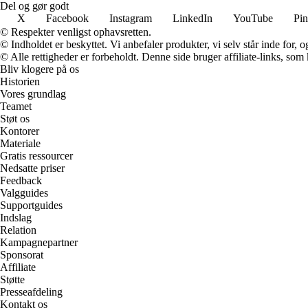
Del og gør godt
X
Facebook
Instagram
LinkedIn
YouTube
Pin
© Respekter venligst ophavsretten.
© Indholdet er beskyttet. Vi anbefaler produkter, vi selv står inde for
© Alle rettigheder er forbeholdt. Denne side bruger affiliate-links, som
Bliv klogere på os
Historien
Vores grundlag
Teamet
Støt os
Kontorer
Materiale
Gratis ressourcer
Nedsatte priser
Feedback
Valgguides
Supportguides
Indslag
Relation
Kampagnepartner
Sponsorat
Affiliate
Støtte
Presseafdeling
Kontakt os