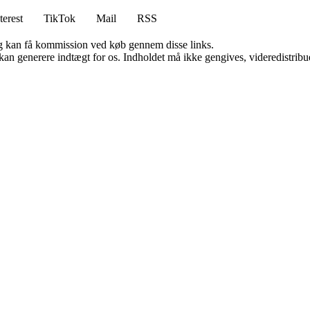
terest
TikTok
Mail
RSS
, og kan få kommission ved køb gennem disse links.
 kan generere indtægt for os. Indholdet må ikke gengives, videredistribue