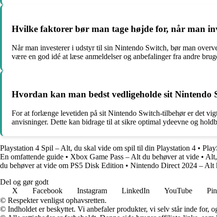
Hvilke faktorer bør man tage højde for, når man inv
Når man investerer i udstyr til sin Nintendo Switch, bør man overve
være en god idé at læse anmeldelser og anbefalinger fra andre bruge
Hvordan kan man bedst vedligeholde sit Nintendo Sw
For at forlænge levetiden på sit Nintendo Switch-tilbehør er det vi
anvisninger. Dette kan bidrage til at sikre optimal ydeevne og holdb
Playstation 4 Spil – Alt, du skal vide om spil til din Playstation 4
•
Play
En omfattende guide
•
Xbox Game Pass – Alt du behøver at vide
•
Alt
du behøver at vide om PS5 Disk Edition
•
Nintendo Direct 2024 – Alt 
Del og gør godt
X
Facebook
Instagram
LinkedIn
YouTube
Pin
© Respekter venligst ophavsretten.
© Indholdet er beskyttet. Vi anbefaler produkter, vi selv står inde for