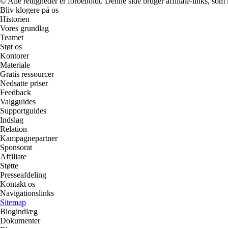
© Alle rettigheder er forbeholdt. Denne side bruger affiliate-links, som
Bliv klogere på os
Historien
Vores grundlag
Teamet
Støt os
Kontorer
Materiale
Gratis ressourcer
Nedsatte priser
Feedback
Valgguides
Supportguides
Indslag
Relation
Kampagnepartner
Sponsorat
Affiliate
Støtte
Presseafdeling
Kontakt os
Navigationslinks
Sitemap
Blogindlæg
Dokumenter