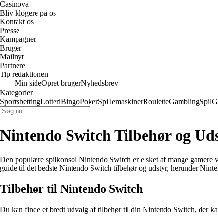
Casinova
Bliv klogere på os
Kontakt os
Presse
Kampagner
Bruger
Mailnyt
Partnere
Tip redaktionen
Min side
Opret bruger
Nyhedsbrev
Kategorier
Sportsbetting
Lotteri
Bingo
Poker
Spillemaskiner
Roulette
Gambling
Spil
G
Nintendo Switch Tilbehør og Ud
Den populære spilkonsol Nintendo Switch er elsket af mange gamere verd
guide til det bedste Nintendo Switch tilbehør og udstyr, herunder Nin
Tilbehør til Nintendo Switch
Du kan finde et bredt udvalg af tilbehør til din Nintendo Switch, der k