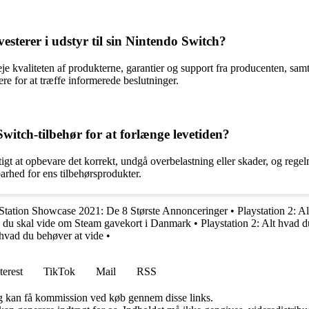
esterer i udstyr til sin Nintendo Switch?
je kvaliteten af produkterne, garantier og support fra producenten, sam
re for at træffe informerede beslutninger.
itch-tilbehør for at forlænge levetiden?
gtigt at opbevare det korrekt, undgå overbelastning eller skader, og reg
arhed for ens tilbehørsprodukter.
Station Showcase 2021: De 8 Største Annonceringer
•
Playstation 2: A
, du skal vide om Steam gavekort i Danmark
•
Playstation 2: Alt hvad 
hvad du behøver at vide
•
terest
TikTok
Mail
RSS
, og kan få kommission ved køb gennem disse links.