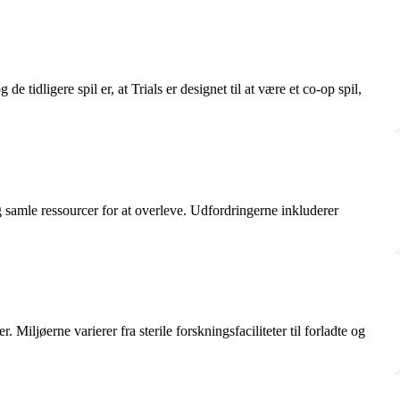
e tidligere spil er, at Trials er designet til at være et co-op spil,
 samle ressourcer for at overleve. Udfordringerne inkluderer
Miljøerne varierer fra sterile forskningsfaciliteter til forladte og