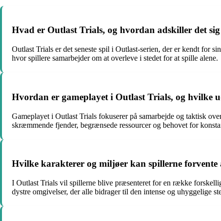
Hvad er Outlast Trials, og hvordan adskiller det sig f
Outlast Trials er det seneste spil i Outlast-serien, der er kendt for si
hvor spillere samarbejder om at overleve i stedet for at spille alene.
Hvordan er gameplayet i Outlast Trials, og hvilke 
Gameplayet i Outlast Trials fokuserer på samarbejde og taktisk over
skræmmende fjender, begrænsede ressourcer og behovet for konst
Hvilke karakterer og miljøer kan spillerne forvente a
I Outlast Trials vil spillerne blive præsenteret for en række forskell
dystre omgivelser, der alle bidrager til den intense og uhyggelige ste