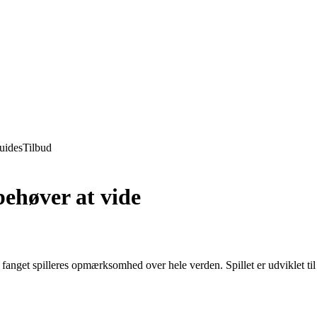
uides
Tilbud
behøver at vide
har fanget spilleres opmærksomhed over hele verden. Spillet er udviklet