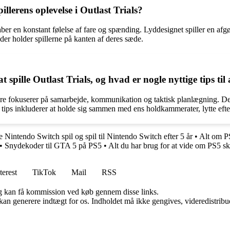
llerens oplevelse i Outlast Trials?
aber en konstant følelse af fare og spænding. Lyddesignet spiller en afg
der holder spillerne på kanten af deres sæde.
 spille Outlast Trials, og hvad er nogle nyttige tips ti
spillere fokuserer på samarbejde, kommunikation og taktisk planlægning.
tips inkluderer at holde sig sammen med ens holdkammerater, lytte efter f
e Nintendo Switch spil og spil til Nintendo Switch efter 5 år
•
Alt om PS
•
Snydekoder til GTA 5 på PS5
•
Alt du har brug for at vide om PS5 sk
terest
TikTok
Mail
RSS
, og kan få kommission ved køb gennem disse links.
 kan generere indtægt for os. Indholdet må ikke gengives, videredistribue