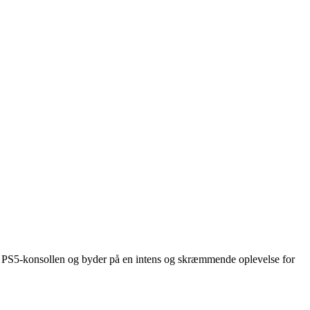
 til PS5-konsollen og byder på en intens og skræmmende oplevelse for