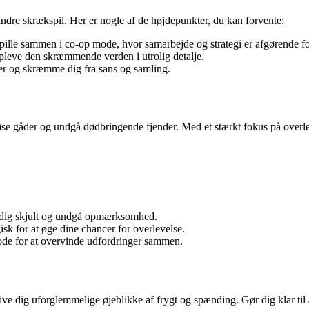
andre skrækspil. Her er nogle af de højdepunkter, du kan forvente:
 spille sammen i co-op mode, hvor samarbejde og strategi er afgørende fo
pleve den skræmmende verden i utrolig detalje.
er og skræmme dig fra sans og samling.
, løse gåder og undgå dødbringende fjender. Med et stærkt fokus på overle
 dig skjult og undgå opmærksomhed.
sk for at øge dine chancer for overlevelse.
de for at overvinde udfordringer sammen.
 give dig uforglemmelige øjeblikke af frygt og spænding. Gør dig klar til