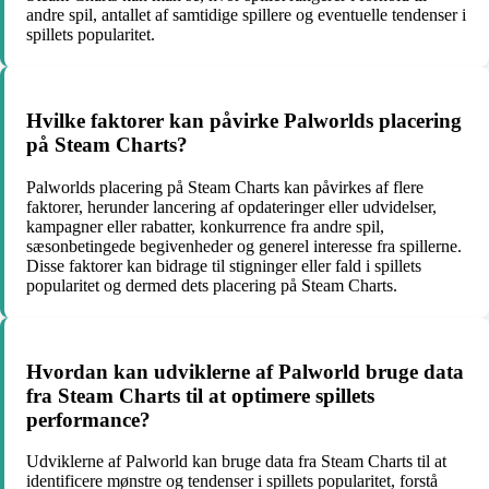
andre spil, antallet af samtidige spillere og eventuelle tendenser i
spillets popularitet.
Hvilke faktorer kan påvirke Palworlds placering
på Steam Charts?
Palworlds placering på Steam Charts kan påvirkes af flere
faktorer, herunder lancering af opdateringer eller udvidelser,
kampagner eller rabatter, konkurrence fra andre spil,
sæsonbetingede begivenheder og generel interesse fra spillerne.
Disse faktorer kan bidrage til stigninger eller fald i spillets
popularitet og dermed dets placering på Steam Charts.
Hvordan kan udviklerne af Palworld bruge data
fra Steam Charts til at optimere spillets
performance?
Udviklerne af Palworld kan bruge data fra Steam Charts til at
identificere mønstre og tendenser i spillets popularitet, forstå