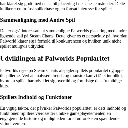
har klaret sig godt med en stabil placering i de seneste måneder. Dette
indikerer en trofast spillerbase og en fortsat interesse for spillet.
Sammenligning med Andre Spil
Det er også interessant at sammenligne Palworlds placering med andre
lignende spil på Steam Charts. Dette giver os et perspektiv på, hvordan
Palworld klarer sig i forhold til konkurrencen og hvilken unik niche
spillet muligvis udfylder.
Udviklingen af Palworlds Popularitet
Palworlds rejse på Steam Charts afspejler spillets popularitet og appel
til spillerne. Ved at analysere trends og mønstre kan vi få et indblik i,
hvordan spillet har udviklet sig over tid og forudsige dets fremtidige
kurs.
Spillets Indhold og Funktioner
En vigtig faktor, der påvirker Palworlds popularitet, er dets indhold og
funktioner. Spillere værdsætter unikke gameplayelementer, en
engagerende historie og muligheden for at udforske en spændende
virtuel verden.